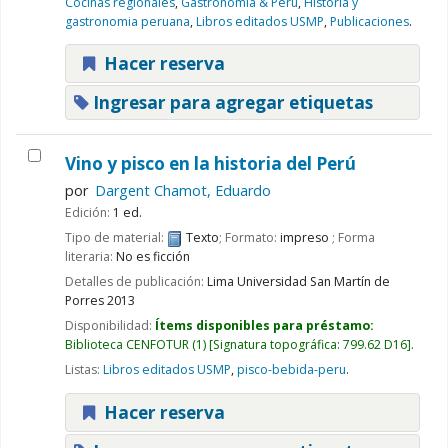
Cocinas regionales
,
Gastronomia & Peru
,
Historia y
gastronomia peruana
,
Libros editados USMP
,
Publicaciones
.
Hacer reserva
Ingresar para agregar etiquetas
Vino y pisco en la historia del Perú
por
Dargent Chamot, Eduardo
Edición:
1 ed.
Tipo de material:
Texto
; Formato:
impreso
; Forma
literaria:
No es ficción
Detalles de publicación:
Lima
Universidad San Martín de
Porres
2013
Disponibilidad:
Ítems disponibles para préstamo:
Biblioteca CENFOTUR
(1)
Signatura topográfica:
799.62 D16
.
Listas:
Libros editados USMP
,
pisco-bebida-peru
.
Hacer reserva