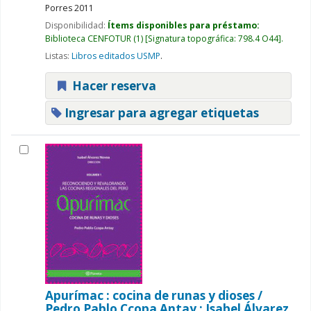
Porres
2011
Disponibilidad:
Ítems disponibles para préstamo:
Biblioteca CENFOTUR
(1)
Signatura topográfica:
798.4 O44
.
Listas:
Libros editados USMP
.
Hacer reserva
Ingresar para agregar etiquetas
Apurímac : cocina de runas y dioses /
Pedro Pablo Ccopa Antay ; Isabel Álvarez