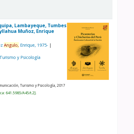
Arequipa, Lambayeque, Tumbes
ayllahua Muñoz, Enrique
ez
Angulo,
Enrique
, 1975-
 Turismo y Psicología
unicación, Turismo y Psicología,
2017
ica:
641.5985/A45/t.2
.