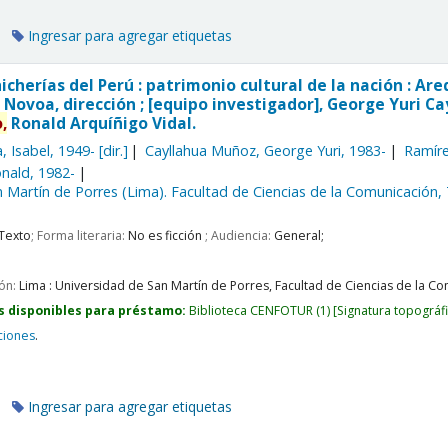
Ingresar para agregar etiquetas
hicherías del Perú : patrimonio cultural de la nación : 
 Novoa, dirección ; [equipo investigador], George Yuri C
,
Ronald Arquíñigo Vidal.
, Isabel
, 1949-
[dir.]
Cayllahua Muñoz, George Yuri
, 1983-
Ramír
onald
, 1982-
 Martín de Porres (Lima). Facultad de Ciencias de la Comunicación,
Texto
; Forma literaria:
No es ficción
; Audiencia:
General;
ión:
Lima :
Universidad de San Martín de Porres, Facultad de Ciencias de la Com
s disponibles para préstamo:
Biblioteca CENFOTUR
(1)
Signatura topográf
ciones
.
Ingresar para agregar etiquetas