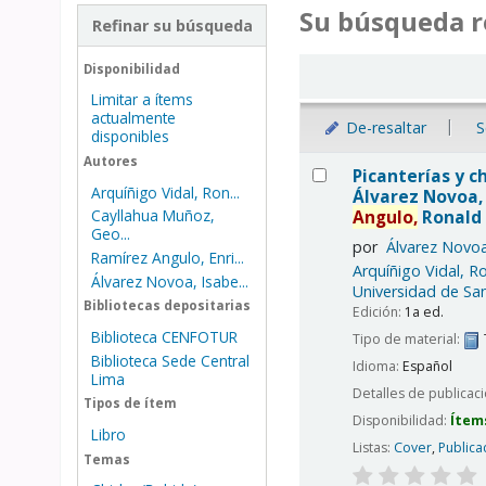
Su búsqueda r
Refinar su búsqueda
Ordenar
Disponibilidad
Limitar a ítems
actualmente
De-resaltar
S
disponibles
Resultados
Autores
Picanterías y ch
Arquíñigo Vidal, Ron...
Álvarez Novoa, 
Angulo,
Ronald 
Cayllahua Muñoz,
Geo...
por
Álvarez Novoa
Ramírez Angulo, Enri...
Arquíñigo Vidal, R
Álvarez Novoa, Isabe...
Universidad de San
Bibliotecas depositarias
Edición:
1a ed.
Biblioteca CENFOTUR
Tipo de material:
Biblioteca Sede Central
Idioma:
Español
Lima
Detalles de publicac
Tipos de ítem
Disponibilidad:
Ítem
Libro
Listas:
Cover
,
Publica
Temas