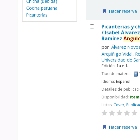
Chicha (Bebida)
Cocina peruana
Hacer reserva
Picanterías
Picanterías y c
/
Isabel Álvarez
Ramírez
Angulo
por
Álvarez Novoa
Arquíñigo Vidal, R
Universidad de San
Edición:
1a ed.
Tipo de material:
Idioma:
Español
Detalles de publicac
Disponibilidad:
Ítem
Listas:
Cover
,
Publica
Hacer reserva