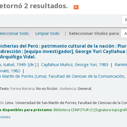
etornó 2 resultados.
Or
eleccionar todo
Limpiar todo
Seleccionar títulos para:
icherías del Perú : patrimonio cultural de la nación : Piu
dirección ; [equipo investigador], George Yuri Cayllahu
Arquíñigo Vidal.
, Isabel
, 1949-
[dir.]
Cayllahua Muñoz, George Yuri
, 1983-
Ramír
onald
, 1982-
 Martín de Porres (Lima). Facultad de Ciencias de la Comunicación,
Texto
; Forma literaria:
No es ficción
; Audiencia:
General;
ión:
Lima :
Universidad de San Martín de Porres, Facultad de Ciencias de la Com
s disponibles para préstamo:
Biblioteca CENFOTUR
(1)
Signatura topográf
ciones
.