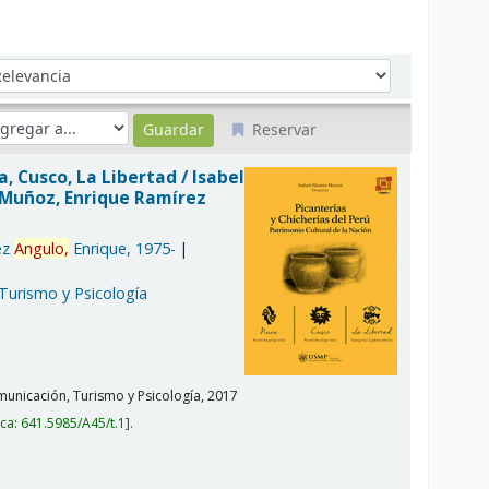
denar por:
Reservar
ra, Cusco, La Libertad /
Isabel
a Muñoz, Enrique Ramírez
ez
Angulo,
Enrique
, 1975-
 Turismo y Psicología
unicación, Turismo y Psicología,
2017
ica:
641.5985/A45/t.1
.