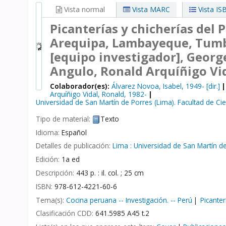
Vista normal
Vista MARC
Vista IS
Picanterías y chicherías del P
Arequipa, Lambayeque, Tum
[equipo investigador], Geor
Angulo, Ronald Arquíñigo Vid
Colaborador(es):
Álvarez Novoa, Isabel
, 1949-
[dir.]
Arquíñigo Vidal, Ronald
, 1982-
Universidad de San Martín de Porres (Lima). Facultad de Ci
Tipo de material:
Texto
Idioma:
Español
Detalles de publicación:
Lima :
Universidad de San Martín de
Edición:
1a ed
Descripción:
443 p. : il. col. ; 25 cm
ISBN:
978-612-4221-60-6
Tema(s):
Cocina peruana -- Investigación. -- Perú
Picanter
Clasificación CDD:
641.5985 A45 t.2