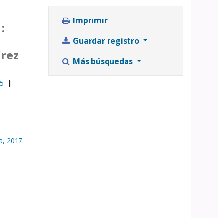
Imprimir
:
Guardar registro
írez
Más búsquedas
75-
a,
2017.