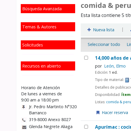
comida & per
Búsqueda Avanzada
Esta lista contiene 5 tí
Temas & Autores
|
Nueva lista
Seleccionar todo
Li
Solicitudes
14,000 años de 
Recursos en abierto
por
León, Elmo
Edición:
1 ed.
Tipo de material:
Detalles de publicac
Horario de Atención
De lunes a viernes de
Disponibilidad:
Ítem
9:00 am a 18:00 pm
Listas:
comida & per
Jr. Pedro Martinto N°320
Hacer reserva
Barranco
319-8000 Anexo 8027
Glenda Negrete Aliaga
Apurímac : coci