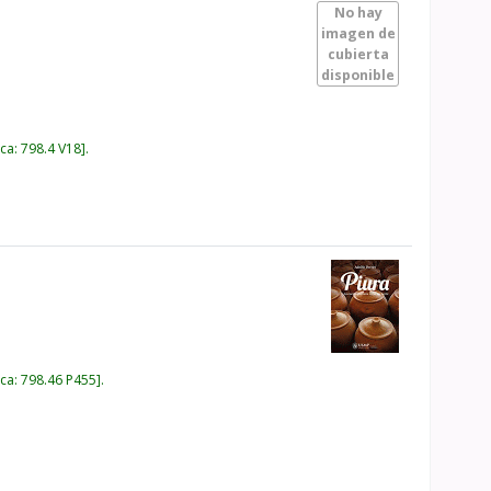
No hay
imagen de
cubierta
disponible
ica:
798.4 V18
.
.
ica:
798.46 P455
.