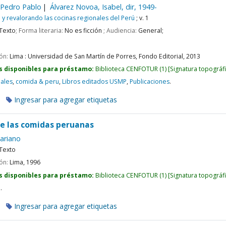
 Pedro Pablo
Álvarez Novoa, Isabel, dir
, 1949-
y revalorando las cocinas regionales del Perú
; v. 1
Texto
; Forma literaria:
No es ficción
; Audiencia:
General;
ión:
Lima :
Universidad de San Martín de Porres, Fondo Editorial,
2013
s disponibles para préstamo:
Biblioteca CENFOTUR
(1)
Signatura topográf
nales
,
comida & peru
,
Libros editados USMP
,
Publicaciones
.
Ingresar para agregar etiquetas
 de las comidas peruanas
ariano
Texto
ión:
Lima,
1996
s disponibles para préstamo:
Biblioteca CENFOTUR
(1)
Signatura topográf
u
.
Ingresar para agregar etiquetas