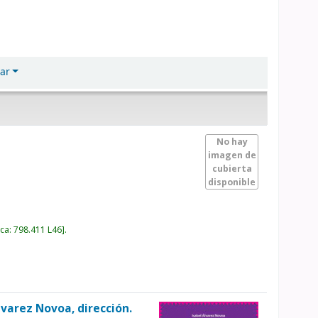
ar
No hay
imagen de
cubierta
disponible
ica:
798.411 L46
.
lvarez Novoa, dirección.