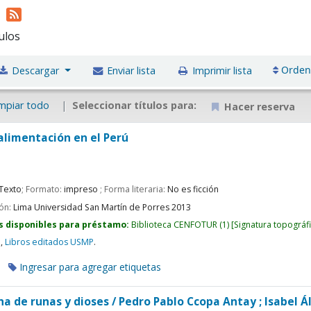
u
tulos
Orden
Descargar
Enviar lista
Imprimir lista
mpiar todo
Seleccionar títulos para:
Hacer reserva
alimentación en el Perú
Texto
; Formato:
impreso
; Forma literaria:
No es ficción
ión:
Lima
Universidad San Martín de Porres
2013
s disponibles para préstamo:
Biblioteca CENFOTUR
(1)
Signatura topográf
u
,
Libros editados USMP
.
Ingresar para agregar etiquetas
na de runas y dioses /
Pedro Pablo Ccopa Antay ; Isabel Á