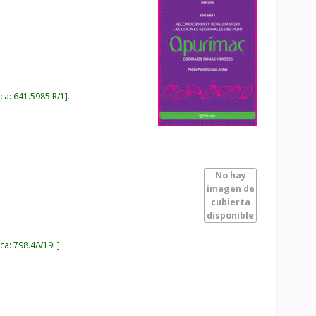
ica:
641.5985 R/1
.
No hay
imagen de
cubierta
disponible
ica:
798.4/V19L
.