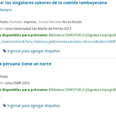
che: los singulares sabores de la comida lambayecana
Mariano
Texto
; Formato:
impreso
; Forma literaria:
No es ficción
ión:
Lima
Universidad San Martín de Porres
2013
s disponibles para préstamo:
Biblioteca CENFOTUR
(1)
Signatura topográf
u
,
Gastronomia & Peru
,
Historia y gastronomia peruana
,
Libros editados USMP
Ingresar para agregar etiquetas
da peruana tiene un norte
o
Texto
ión:
Lima
USMP
2015
s disponibles para préstamo:
Biblioteca CENFOTUR
(1)
Signatura topográf
u
.
Ingresar para agregar etiquetas