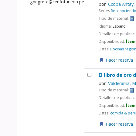
gnegrete@cenfotur.edu.pe
por
Ccopa Antay,
Series
Reconociendo 
Tipo de material:
Idioma:
Español
Detalles de publicac
Disponibilidad:
Ítem
Listas:
Cocinas regio
Hacer reserva
El libro de oro
por
Valderama, M
Tipo de material:
Detalles de publicac
Disponibilidad:
Ítem
Listas:
comida & per
Hacer reserva