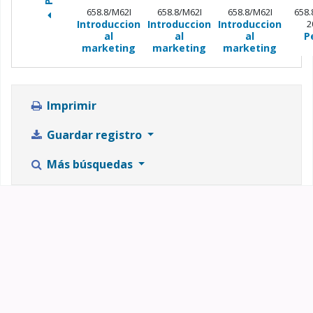
658.8/M62I
658.8/M62I
658.8/M62I
658.8
Introduccion
Introduccion
Introduccion
2
al
al
al
P
marketing
marketing
marketing
Imprimir
Guardar registro
Más búsquedas