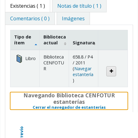
Existencias
( 1 )
Notas de título ( 1 )
Comentarios ( 0 )
Imágenes
Tipo de
Biblioteca
ítem
actual
Signatura
Existencias
Biblioteca
658.8 / P4
Libro
CENFOTU
/ 2011
R
(
Navegar
estantería
(Abre debajo)
)
Navegando Biblioteca CENFOTUR
estanterías
(Oculta el nave
Cerrar el navegador de estanterías
Previo