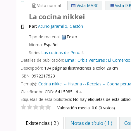
Vista normal
Vista MARC
Vista IS
La cocina nikkei
Por:
Acurio Jaramillo, Gastón
Tipo de material:
Texto
Idioma:
Español
Series
Las cocinas del Perú
. 4
Detalles de publicación:
Lima :
Orbis Ventures :
El Comercio
Descripción:
184 páginas ilustraciones a color 28 cm
ISBN:
9972217523
Tema(s):
Cocina nikkei -- Historia -- Recetas -- Cocina peru
Clasificación CDD:
641.5985 L/t.4
Etiquetas de esta biblioteca:
No hay etiquetas de esta bibliot
Valoración
Valoración media: 0.0 (0 votos)
Existencias
( 2 )
Notas de título ( 1 )
Com