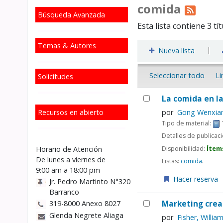
comida
Búsqueda Avanzada
Esta lista contiene 3 tí
Temas & Autores
|
Nueva lista
Seleccionar todo
Li
Solicitudes
La comida en la
Recursos en abierto
por
Gong Wenxia
Tipo de material:
Detalles de publicac
Disponibilidad:
Ítem
Horario de Atención
De lunes a viernes de
Listas:
comida
.
9:00 am a 18:00 pm
Hacer reserva
Jr. Pedro Martinto N°320
Barranco
Marketing creat
319-8000 Anexo 8027
Glenda Negrete Aliaga
por
Fisher, Willia