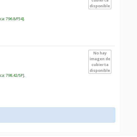
cubierta
disponible
ica:
796.8/F54
.
No hay
imagen de
cubierta
disponible
ica:
798.42/SP
.