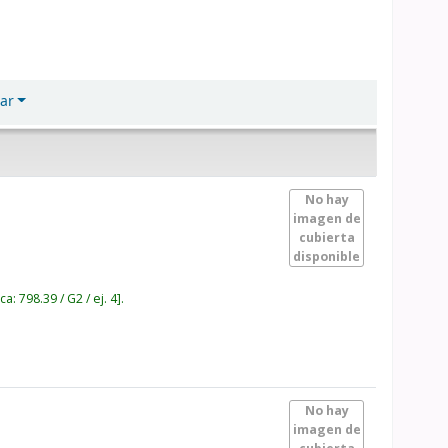
ar
No hay
imagen de
cubierta
disponible
ica:
798.39 / G2 / ej. 4
.
No hay
imagen de