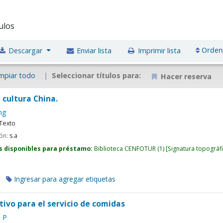
tulos
Orden
Descargar
Enviar lista
Imprimir lista
mpiar todo
Seleccionar títulos para:
Hacer reserva
 cultura China.
ng
Texto
ión:
s.a
s disponibles para préstamo:
Biblioteca CENFOTUR
(1)
Signatura topográf
Ingresar para agregar etiquetas
ivo para el servicio de comidas
m P