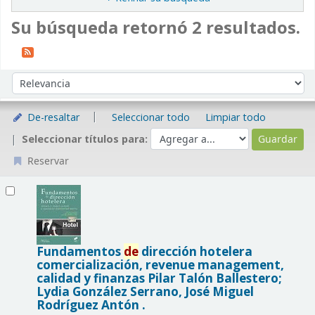
Su búsqueda retornó 2 resultados.
Ordenar
Ordenar por:
De-resaltar
Seleccionar todo
Limpiar todo
Seleccionar títulos para:
Reservar
Resultados
Fundamentos
de
dirección hotelera
comercialización, revenue management,
calidad y finanzas
Pilar Talón Ballestero;
Lydia González Serrano, José Miguel
Rodríguez Antón .