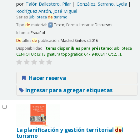
por
Talón Ballestero, Pilar
González, Serrano, Lydia
Rodríguez Antón, José Miguel
Series
Biblioteca
de
turismo
Tipo
de
material:
Texto
; Forma literaria:
Discursos
Idioma:
Español
De
talles
de
publicación:
Madrid
Síntesis
2016
Disponibilidad:
Ítems disponibles para préstamo:
Biblioteca
CENFOTUR
(3)
Signatura topográfica:
647.94068/T16/t.2, ..
.
Hacer reserva
Ingresar para agregar etiquetas
La planificación y gestión territorial
de
l
turismo