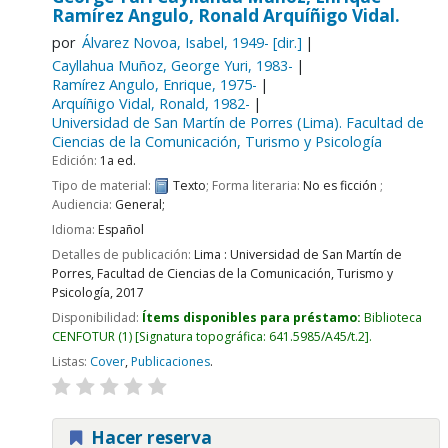
Ramírez Angulo, Ronald Arquíñigo Vidal.
por
Álvarez Novoa, Isabel
, 1949-
[dir.]
Cayllahua Muñoz, George Yuri
, 1983-
Ramírez Angulo, Enrique
, 1975-
Arquíñigo Vidal, Ronald
, 1982-
Universidad de San Martín de Porres (Lima). Facultad de
Ciencias de la Comunicación, Turismo y Psicología
Edición:
1a ed.
Tipo de material:
Texto
; Forma literaria:
No es ficción
;
Audiencia:
General;
Idioma:
Español
Detalles de publicación:
Lima :
Universidad de San Martín de
Porres, Facultad de Ciencias de la Comunicación, Turismo y
Psicología,
2017
Disponibilidad:
Ítems disponibles para préstamo:
Biblioteca
CENFOTUR
(1)
Signatura topográfica:
641.5985/A45/t.2
.
Listas:
Cover
,
Publicaciones
.
Hacer reserva