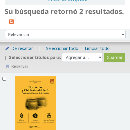
Su búsqueda retornó 2 resultados.
Ordenar
Ordenar por:
De-resaltar
Seleccionar todo
Limpiar todo
Seleccionar títulos para:
Reservar
Resultados