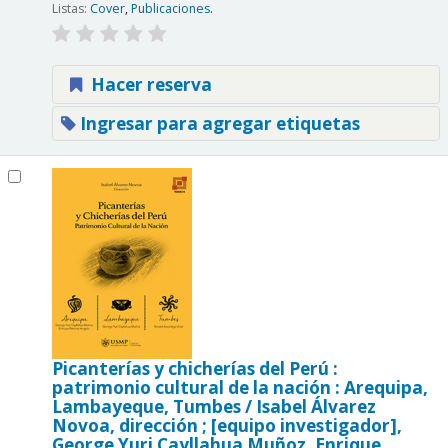
Listas:
Cover
,
Publicaciones
.
Hacer reserva
Ingresar para agregar etiquetas
Picanterías y chicherías del Perú :
patrimonio cultural de la nación : Arequipa,
Lambayeque, Tumbes /
Isabel Álvarez
Novoa, dirección ; [equipo investigador],
George Yuri Cayllahua Muñoz, Enrique