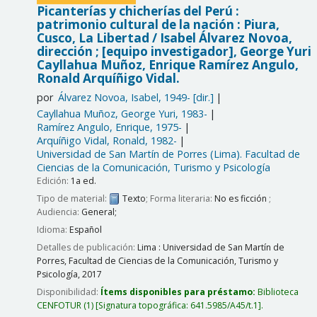
Picanterías y chicherías del Perú :
patrimonio cultural de la nación : Piura,
Cusco, La Libertad /
Isabel Álvarez Novoa,
dirección ; [equipo investigador], George Yuri
Cayllahua Muñoz, Enrique Ramírez Angulo,
Ronald Arquíñigo Vidal.
por
Álvarez Novoa, Isabel
, 1949-
[dir.]
Cayllahua Muñoz, George Yuri
, 1983-
Ramírez Angulo, Enrique
, 1975-
Arquíñigo Vidal, Ronald
, 1982-
Universidad de San Martín de Porres (Lima). Facultad de
Ciencias de la Comunicación, Turismo y Psicología
Edición:
1a ed.
Tipo de material:
Texto
; Forma literaria:
No es ficción
;
Audiencia:
General;
Idioma:
Español
Detalles de publicación:
Lima :
Universidad de San Martín de
Porres, Facultad de Ciencias de la Comunicación, Turismo y
Psicología,
2017
Disponibilidad:
Ítems disponibles para préstamo:
Biblioteca
CENFOTUR
(1)
Signatura topográfica:
641.5985/A45/t.1
.