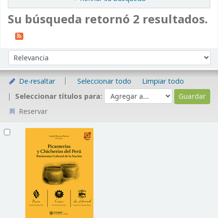
Su búsqueda retornó 2 resultados.
Ordenar
Ordenar por:
De-resaltar
Seleccionar todo
Limpiar todo
Seleccionar títulos para:
Reservar
Resultados