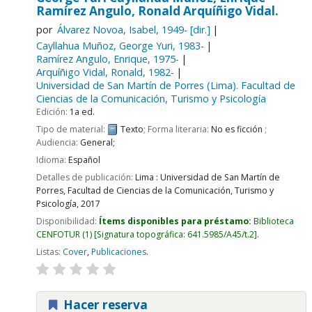
Ramírez Angulo, Ronald Arquíñigo Vidal.
por
Álvarez Novoa, Isabel
, 1949-
[dir.]
Cayllahua Muñoz, George Yuri
, 1983-
Ramírez Angulo, Enrique
, 1975-
Arquíñigo Vidal, Ronald
, 1982-
Universidad de San Martín de Porres (Lima). Facultad de
Ciencias de la Comunicación, Turismo y Psicología
Edición:
1a ed.
Tipo de material:
Texto
; Forma literaria:
No es ficción
;
Audiencia:
General;
Idioma:
Español
Detalles de publicación:
Lima :
Universidad de San Martín de
Porres, Facultad de Ciencias de la Comunicación, Turismo y
Psicología,
2017
Disponibilidad:
Ítems disponibles para préstamo:
Biblioteca
CENFOTUR
(1)
Signatura topográfica:
641.5985/A45/t.2
.
Listas:
Cover
,
Publicaciones
.
Hacer reserva