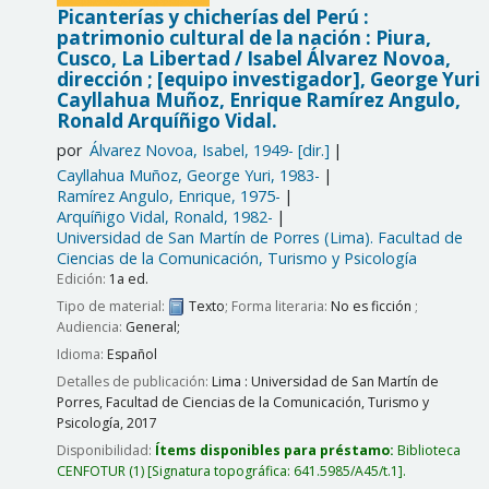
Picanterías y chicherías del Perú :
patrimonio cultural de la nación : Piura,
Cusco, La Libertad /
Isabel Álvarez Novoa,
dirección ; [equipo investigador], George Yuri
Cayllahua Muñoz, Enrique Ramírez Angulo,
Ronald Arquíñigo Vidal.
por
Álvarez Novoa, Isabel
, 1949-
[dir.]
Cayllahua Muñoz, George Yuri
, 1983-
Ramírez Angulo, Enrique
, 1975-
Arquíñigo Vidal, Ronald
, 1982-
Universidad de San Martín de Porres (Lima). Facultad de
Ciencias de la Comunicación, Turismo y Psicología
Edición:
1a ed.
Tipo de material:
Texto
; Forma literaria:
No es ficción
;
Audiencia:
General;
Idioma:
Español
Detalles de publicación:
Lima :
Universidad de San Martín de
Porres, Facultad de Ciencias de la Comunicación, Turismo y
Psicología,
2017
Disponibilidad:
Ítems disponibles para préstamo:
Biblioteca
CENFOTUR
(1)
Signatura topográfica:
641.5985/A45/t.1
.