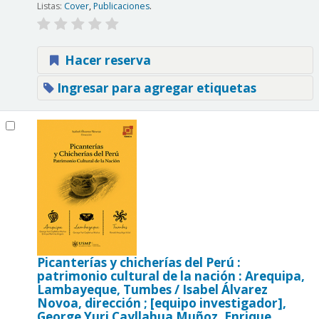
Listas:
Cover
,
Publicaciones
.
Hacer reserva
Ingresar para agregar etiquetas
Picanterías y chicherías del Perú :
patrimonio cultural de la nación : Arequipa,
Lambayeque, Tumbes /
Isabel Álvarez
Novoa, dirección ; [equipo investigador],
George Yuri Cayllahua Muñoz, Enrique