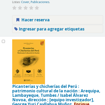
Listas:
Cover
,
Publicaciones
.
Hacer reserva
Ingresar para agregar etiquetas
Picanterías y chicherías del Perú :
patrimonio cultural de la nación : Arequipa,
Lambayeque, Tumbes /
Isabel Álvarez
Novoa, dirección ; [equipo investigador],
George Yuri Cayllahua Muñoz,
Enrique