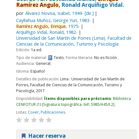
Ramírez
Angulo,
Ronald Arquíñigo Vidal.
por
Álvarez Novoa, Isabel
, 1949-
[dir.]
Cayllahua Muñoz, George Yuri
, 1983-
Ramírez
Angulo,
Enrique
, 1975-
Arquíñigo Vidal, Ronald
, 1982-
Universidad de San Martín de Porres (Lima). Facultad de
Ciencias de la Comunicación, Turismo y Psicología
Edición:
1a ed.
Tipo de material:
Texto
; Forma literaria:
No es ficción
;
Audiencia:
General;
Idioma:
Español
Detalles de publicación:
Lima :
Universidad de San Martín de
Porres, Facultad de Ciencias de la Comunicación, Turismo y
Psicología,
2017
Disponibilidad:
Ítems disponibles para préstamo:
Biblioteca
CENFOTUR
(1)
Signatura topográfica:
641.5985/A45/t.2
.
Listas:
Cover
,
Publicaciones
.
Hacer reserva