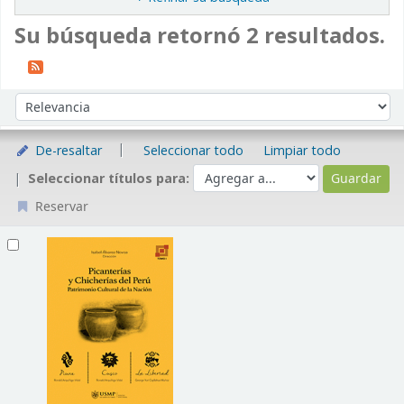
Su búsqueda retornó 2 resultados.
Ordenar
Ordenar por:
De-resaltar
Seleccionar todo
Limpiar todo
Seleccionar títulos para:
Reservar
Resultados