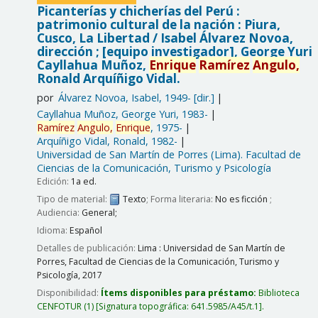
Picanterías y chicherías del Perú :
patrimonio cultural de la nación : Piura,
Cusco, La Libertad /
Isabel Álvarez Novoa,
dirección ; [equipo investigador], George Yuri
Cayllahua Muñoz,
Enrique
Ramírez
Angulo,
Ronald Arquíñigo Vidal.
por
Álvarez Novoa, Isabel
, 1949-
[dir.]
Cayllahua Muñoz, George Yuri
, 1983-
Ramírez
Angulo,
Enrique
, 1975-
Arquíñigo Vidal, Ronald
, 1982-
Universidad de San Martín de Porres (Lima). Facultad de
Ciencias de la Comunicación, Turismo y Psicología
Edición:
1a ed.
Tipo de material:
Texto
; Forma literaria:
No es ficción
;
Audiencia:
General;
Idioma:
Español
Detalles de publicación:
Lima :
Universidad de San Martín de
Porres, Facultad de Ciencias de la Comunicación, Turismo y
Psicología,
2017
Disponibilidad:
Ítems disponibles para préstamo:
Biblioteca
CENFOTUR
(1)
Signatura topográfica:
641.5985/A45/t.1
.