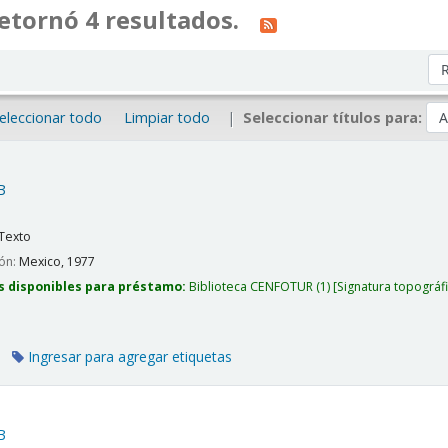
etornó 4 resultados.
Or
eleccionar todo
Limpiar todo
Seleccionar títulos para:
B
Texto
ión:
Mexico,
1977
s disponibles para préstamo:
Biblioteca CENFOTUR
(1)
Signatura topográf
Ingresar para agregar etiquetas
B