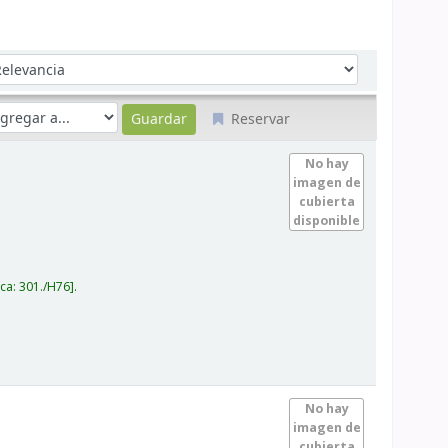
denar por:
Reservar
No hay
imagen de
cubierta
disponible
ica:
301./H76
.
No hay
imagen de
cubierta