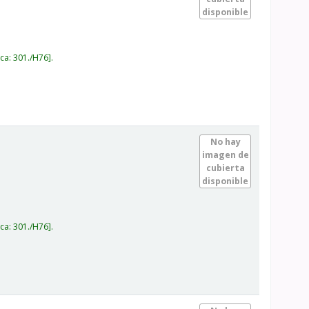
disponible
ica:
301./H76
.
No hay
imagen de
cubierta
disponible
ica:
301./H76
.