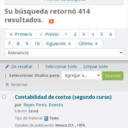
Su búsqueda retornó 414
resultados.
Ordenar
Primero
Previo
1
2
3
4
5
6
7
8
9
10
Siguiente
Último
Ordenar por:
De-resaltar
Seleccionar todo
Limpiar todo
Seleccionar títulos para:
Reservar
Resultados
Contabilidad de costos (segundo curso)
por
Reyes Perez, Ernesto
Edición:
2a ed.
Tipo de material:
Texto
Detalles de publicación:
Mexico D.F. ,
1976