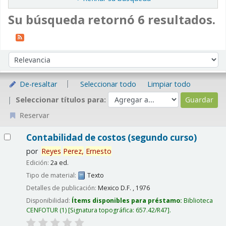
Su búsqueda retornó 6 resultados.
Ordenar
Ordenar por:
De-resaltar
Seleccionar todo
Limpiar todo
Seleccionar títulos para:
Reservar
Resultados
Contabilidad de costos (segundo curso)
por
Reyes
Perez,
Ernesto
Edición:
2a ed.
Tipo de material:
Texto
Detalles de publicación:
Mexico D.F. ,
1976
Disponibilidad:
Ítems disponibles para préstamo:
Biblioteca
CENFOTUR
(1)
Signatura topográfica:
657.42/R47
.