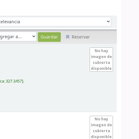
denar por:
Reservar
No hay
imagen de
cubierta
disponible
ica:
327.3/I57
.
No hay
imagen de
cubierta
disponible