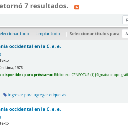
etornó 7 resultados.
Or
eleccionar todo
Limpiar todo
Seleccionar títulos para:
ia occidental en la C. e. e.
s
Texto
ión:
Lima,
1973
s disponibles para préstamo:
Biblioteca CENFOTUR
(1)
Signatura topográf
Ingresar para agregar etiquetas
ia occidental en la C. e. e.
s
Texto