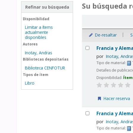
Su búsqueda r
Refinar su búsqueda
Ordenar
Disponibilidad
Limitar a ítems
actualmente
De-resaltar
S
disponibles
Resultados
Autores
Francia y Aleman
Inotay, Andras
por
Inotay, Andra
Bibliotecas depositarias
Tipo de material:
Biblioteca CENFOTUR
Detalles de publicac
Tipos de ítem
Disponibilidad:
Ítem
Libro
Hacer reserva
Francia y Aleman
por
Inotay, Andra
Tipo de material: