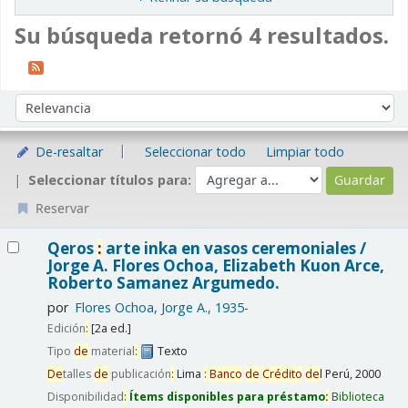
Su búsqueda retornó 4 resultados.
Ordenar
Ordenar por:
De-resaltar
Seleccionar todo
Limpiar todo
Seleccionar títulos para:
Reservar
Resultados
Qeros
:
arte inka en vasos ceremoniales /
Jorge A. Flores Ochoa, Elizabeth Kuon Arce,
Roberto Samanez Argumedo.
por
Flores Ochoa, Jorge A., 1935-
Edición
:
[2a ed.]
Tipo
de
material
:
Texto
De
talles
de
publicación
:
Lima
:
Banco
de
Crédito
de
l Perú,
2000
Disponibilidad
:
Ítems disponibles para préstamo
:
Biblioteca