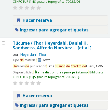
CENFOTUR
(1)
Signatura topográfica
:
709.85/Q
.
Hacer reserva
Ingresar para agregar etiquetas
Túcume / Thor Heyerdahl, Daniel H.
Sandweiss, Alfredo Narváez ... [et al.].
por
Heyerdahl, Thor
Tipo
de
material
:
Texto
De
talles
de
publicación
:
Lima
:
Banco
de
Crédito
de
l Perú,
1996
Disponibilidad
:
Ítems disponibles para préstamo
:
Biblioteca
CENFOTUR
(1)
Signatura topográfica
:
709.85/T
.
Hacer reserva
Ingresar para agregar etiquetas