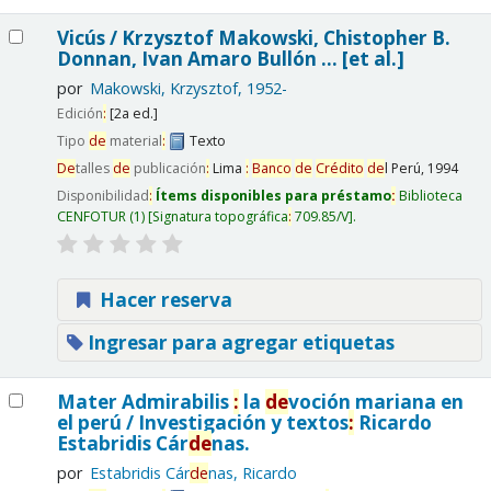
Vicús / Krzysztof Makowski, Chistopher B.
Donnan, Ivan Amaro Bullón ... [et al.]
por
Makowski, Krzysztof, 1952-
Edición
:
[2a ed.]
Tipo
de
material
:
Texto
De
talles
de
publicación
:
Lima
:
Banco
de
Crédito
de
l Perú,
1994
Disponibilidad
:
Ítems disponibles para préstamo
:
Biblioteca
CENFOTUR
(1)
Signatura topográfica
:
709.85/V
.
Hacer reserva
Ingresar para agregar etiquetas
Mater Admirabilis
:
la
de
voción mariana en
el perú /
Investigación y textos
:
Ricardo
Estabridis Cár
de
nas.
por
Estabridis Cár
de
nas, Ricardo