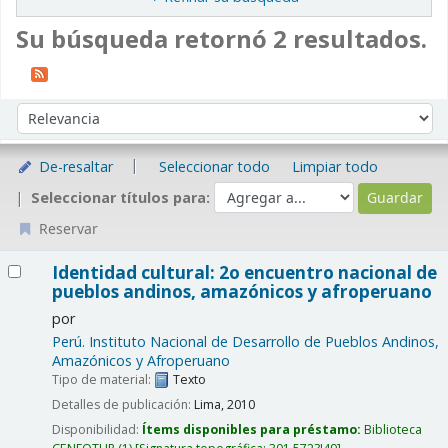
Su búsqueda retornó 2 resultados.
Ordenar
Ordenar por:
De-resaltar
Seleccionar todo
Limpiar todo
Seleccionar títulos para:
Reservar
Resultados
Identidad cultural: 2o encuentro nacional de
pueblos andinos, amazónicos y afroperuano
por
Perú. Instituto Nacional de Desarrollo de Pueblos Andinos,
Amazónicos y Afroperuano
Tipo de material:
Texto
Detalles de publicación:
Lima,
2010
Disponibilidad:
Ítems disponibles para préstamo:
Biblioteca