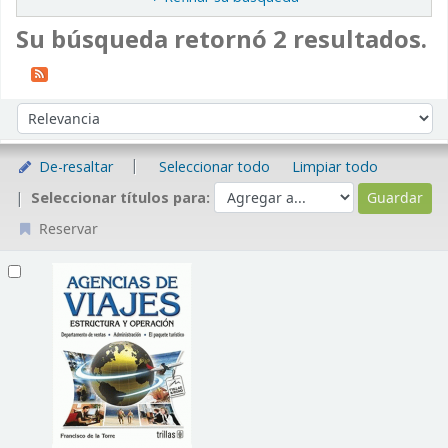
Su búsqueda retornó 2 resultados.
Ordenar
Ordenar por:
De-resaltar
Seleccionar todo
Limpiar todo
Seleccionar títulos para:
Reservar
Resultados