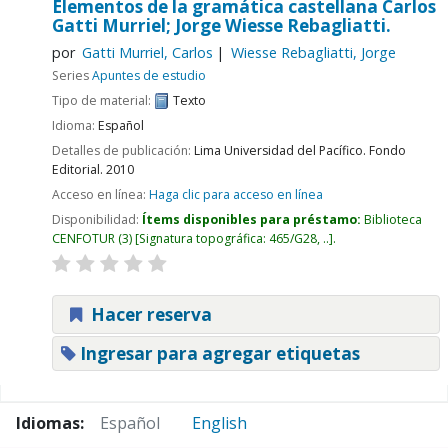
Elementos de la gramática castellana
Carlos
Gatti Murriel; Jorge Wiesse Rebagliatti.
por
Gatti Murriel, Carlos
Wiesse Rebagliatti, Jorge
Series
Apuntes de estudio
Tipo de material:
Texto
Idioma:
Español
Detalles de publicación:
Lima
Universidad del Pacífico. Fondo
Editorial.
2010
Acceso en línea:
Haga clic para acceso en línea
Disponibilidad:
Ítems disponibles para préstamo:
Biblioteca
CENFOTUR
(3)
Signatura topográfica:
465/G28, ..
.
Hacer reserva
Ingresar para agregar etiquetas
Páginas
Idiomas:
Español
English