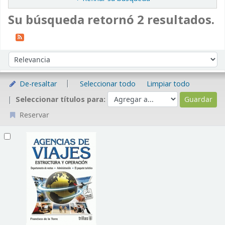
Su búsqueda retornó 2 resultados.
Ordenar
Ordenar por:
De-resaltar
Seleccionar todo
Limpiar todo
Seleccionar títulos para:
Reservar
Resultados