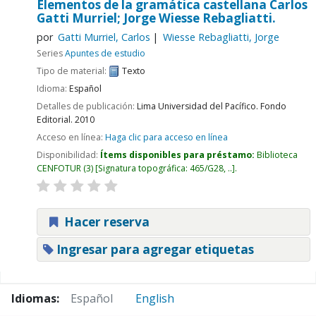
Elementos de la gramática castellana
Carlos
Gatti Murriel; Jorge Wiesse Rebagliatti.
por
Gatti Murriel, Carlos
Wiesse Rebagliatti, Jorge
Series
Apuntes de estudio
Tipo de material:
Texto
Idioma:
Español
Detalles de publicación:
Lima
Universidad del Pacífico. Fondo
Editorial.
2010
Acceso en línea:
Haga clic para acceso en línea
Disponibilidad:
Ítems disponibles para préstamo:
Biblioteca
CENFOTUR
(3)
Signatura topográfica:
465/G28, ..
.
Hacer reserva
Ingresar para agregar etiquetas
Páginas
Idiomas:
Español
English