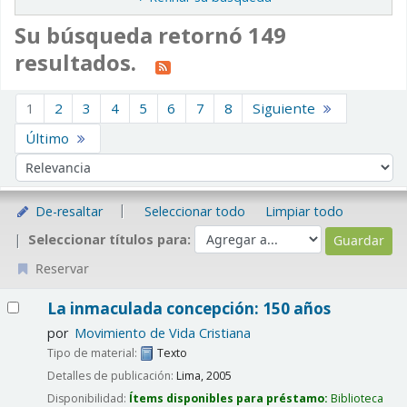
Su búsqueda retornó 149
resultados.
Ordenar
1
2
3
4
5
6
7
8
Siguiente
Último
Ordenar por:
De-resaltar
Seleccionar todo
Limpiar todo
Seleccionar títulos para:
Reservar
Resultados
La inmaculada concepción: 150 años
por
Movimiento de Vida Cristiana
Tipo de material:
Texto
Detalles de publicación:
Lima,
2005
Disponibilidad:
Ítems disponibles para préstamo:
Biblioteca