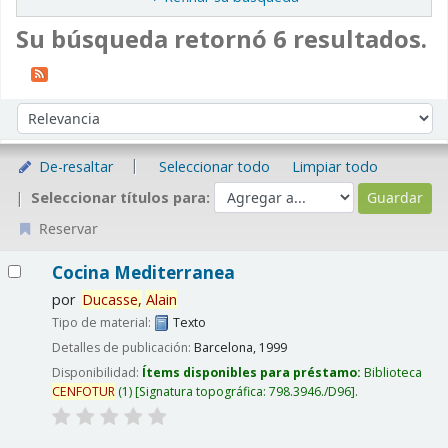
Su búsqueda retornó 6 resultados.
Ordenar
Ordenar por:
De-resaltar
Seleccionar todo
Limpiar todo
Seleccionar títulos para:
Reservar
Resultados
Cocina Mediterranea
por
Ducasse,
Alain
Tipo de material:
Texto
Detalles de publicación:
Barcelona,
1999
Disponibilidad:
Ítems disponibles para préstamo:
Biblioteca
CENFOTUR
(1)
Signatura topográfica:
798.3946./D96
.