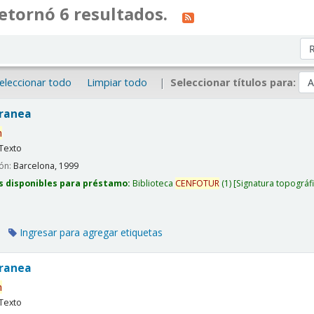
etornó 6 resultados.
Or
eleccionar todo
Limpiar todo
Seleccionar títulos para:
rranea
n
Texto
ión:
Barcelona,
1999
s disponibles para préstamo:
Biblioteca
CENFOTUR
(1)
Signatura topográf
Ingresar para agregar etiquetas
rranea
n
Texto