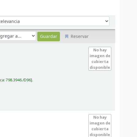
denar por:
Reservar
No hay
imagen de
cubierta
disponible
ica:
798.3946./D96
.
No hay
imagen de
cubierta
disponible