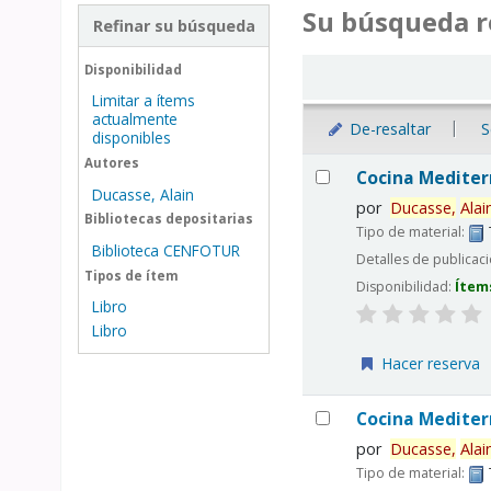
Su búsqueda r
Refinar su búsqueda
Ordenar
Disponibilidad
Limitar a ítems
actualmente
De-resaltar
S
disponibles
Resultados
Autores
Cocina Medite
Ducasse, Alain
por
Ducasse,
Alai
Bibliotecas depositarias
Tipo de material:
Biblioteca CENFOTUR
Detalles de publicac
Tipos de ítem
Disponibilidad:
Ítem
Libro
Libro
Hacer reserva
Cocina Medite
por
Ducasse,
Alai
Tipo de material: