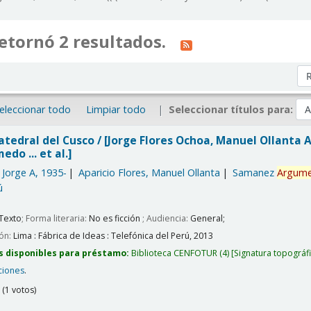
etornó 2 resultados.
Or
eleccionar todo
Limpiar todo
Seleccionar títulos para:
atedral del Cusco /
[Jorge Flores Ochoa, Manuel Ollanta A
o ... et al.]
 Jorge A
, 1935-
Aparicio Flores, Manuel Ollanta
Samanez
Argum
ú
Texto
; Forma literaria:
No es ficción
; Audiencia:
General;
ión:
Lima :
Fábrica de Ideas : Telefónica del Perú,
2013
s disponibles para préstamo:
Biblioteca CENFOTUR
(4)
Signatura topográf
ciones
.
(1 votos)