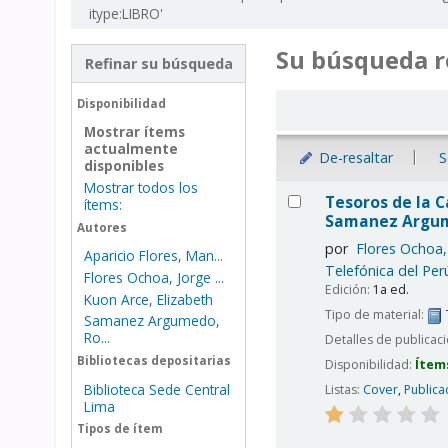
itype:LIBRO'
Su búsqueda r
Refinar su búsqueda
Ordenar
Disponibilidad
Mostrar ítems
actualmente
De-resaltar
S
disponibles
Mostrar todos los
Resultados
Tesoros de la C
ítems:
Samanez Argumed
Autores
por
Flores Ochoa,
Aparicio Flores, Man...
Telefónica del Per
Flores Ochoa, Jorge ...
Edición:
1a ed.
Kuon Arce, Elizabeth
Tipo de material:
Samanez Argumedo,
Ro...
Detalles de publicac
Bibliotecas depositarias
Disponibilidad:
Ítem
Biblioteca Sede Central
Listas:
Cover
,
Publica
Lima
Tipos de ítem