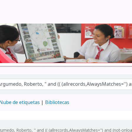
Turismo - CENFOTUR
Nube de etiquetas
Bibliotecas
medo, Roberto, " and (( (allrecords,AlwaysMatches='') and (not-onloan