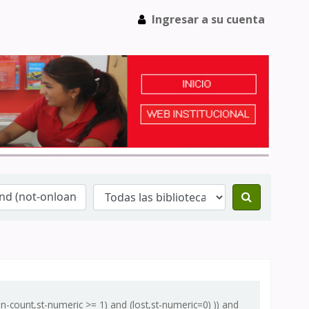
Ingresar a su cuenta
-count,st-numeric >= 1) and (lost,st-numeric=0) )) and