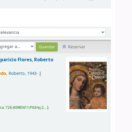
denar por:
Reservar
paricio Flores, Roberto
edo,
Roberto
, 1943-
ica:
726.60985611/F63/ej.2, ..
.