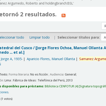
amanez Argumedo, Roberto and holdingbranch:BSL'
etornó 2 resultados.
Or
eleccionar todo
Limpiar todo
Seleccionar títulos para:
atedral del Cusco /
[Jorge Flores Ochoa, Manuel Ollanta A
do ... et al.]
 Jorge A
, 1935-
Aparicio Flores, Manuel Ollanta
Samanez
Argum
ú
Texto
; Forma literaria:
No es ficción
; Audiencia:
General;
ión:
Lima :
Fábrica de Ideas : Telefónica del Perú,
2013
s disponibles para préstamo:
Biblioteca CENFOTUR
(4)
Signatura topográf
ciones
.
(1 votos)