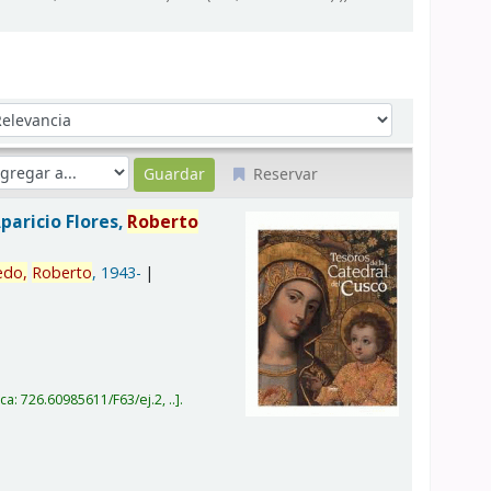
denar por:
Reservar
paricio Flores,
Roberto
edo,
Roberto
, 1943-
ica:
726.60985611/F63/ej.2, ..
.