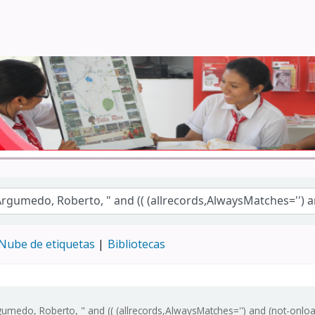
Turismo - CENFOTUR
Nube de etiquetas
Bibliotecas
medo, Roberto, " and (( (allrecords,AlwaysMatches='') and (not-onloan