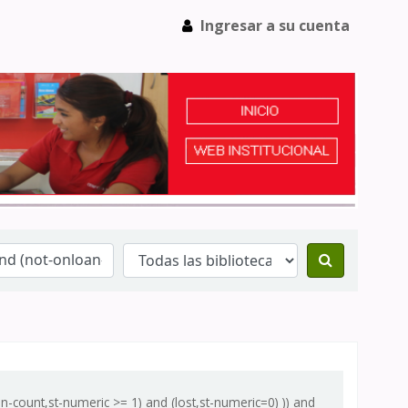
Ingresar a su cuenta
-count,st-numeric >= 1) and (lost,st-numeric=0) )) and