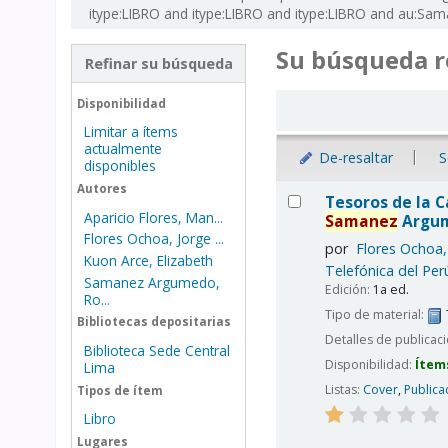
itype:LIBRO and itype:LIBRO and itype:LIBRO and au:S
Su búsqueda r
Refinar su búsqueda
Ordenar
Disponibilidad
Limitar a ítems
actualmente
De-resaltar
S
disponibles
Resultados
Autores
Tesoros de la C
Aparicio Flores, Man...
Samanez
Argume
Flores Ochoa, Jorge ...
por
Flores Ochoa,
Kuon Arce, Elizabeth
Telefónica del Per
Samanez Argumedo,
Edición:
1a ed.
Ro...
Tipo de material:
Bibliotecas depositarias
Detalles de publicac
Biblioteca Sede Central
Disponibilidad:
Ítem
Lima
Listas:
Cover
,
Publica
Tipos de ítem
Libro
Lugares