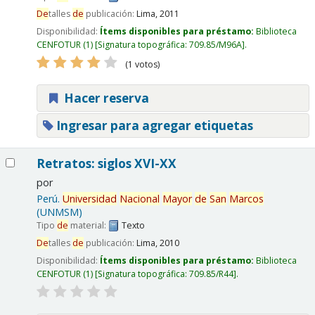
De
talles
de
publicación:
Lima,
2011
Disponibilidad:
Ítems disponibles para préstamo:
Biblioteca
CENFOTUR
(1)
Signatura topográfica:
709.85/M96A
.
(1 votos)
Hacer reserva
Ingresar para agregar etiquetas
Retratos: siglos XVI-XX
por
Perú.
Universidad
Nacional
Mayor
de
San
Marcos
(UNMSM)
Tipo
de
material:
Texto
De
talles
de
publicación:
Lima,
2010
Disponibilidad:
Ítems disponibles para préstamo:
Biblioteca
CENFOTUR
(1)
Signatura topográfica:
709.85/R44
.