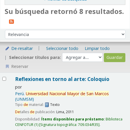
Su búsqueda retornó 8 resultados.
Ordenar
Ordenar por:
De-resaltar
Seleccionar todo
Limpiar todo
Seleccionar títulos para:
Reservar
Resultados
Reflexiones en torno al arte: Coloquio
por
Perú.
Universidad
Nacional
Mayor
de
San
Marcos
(UNMSM)
Tipo
de
material:
Texto
De
talles
de
publicación:
Lima,
2011
Disponibilidad:
Ítems disponibles para préstamo:
Biblioteca
CENFOTUR
(1)
Signatura topográfica:
709.034/R35
.