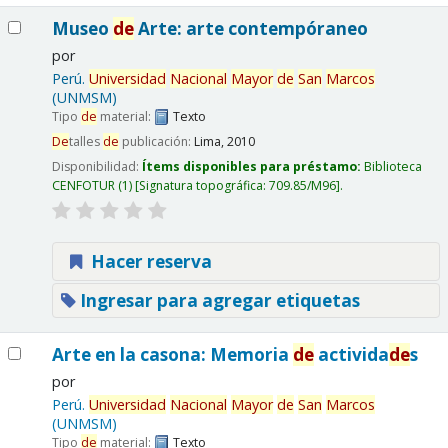
Museo
de
Arte: arte contempóraneo
por
Perú.
Universidad
Nacional
Mayor
de
San
Marcos
(UNMSM)
Tipo
de
material:
Texto
De
talles
de
publicación:
Lima,
2010
Disponibilidad:
Ítems disponibles para préstamo:
Biblioteca
CENFOTUR
(1)
Signatura topográfica:
709.85/M96
.
Hacer reserva
Ingresar para agregar etiquetas
Arte en la casona: Memoria
de
activida
de
s
por
Perú.
Universidad
Nacional
Mayor
de
San
Marcos
(UNMSM)
Tipo
de
material:
Texto