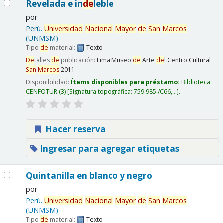
Revelada e in
de
leble
por
Perú.
Universidad
Nacional
Mayor
de
San
Marcos
(UNMSM)
Tipo
de
material:
Texto
De
talles
de
publicación:
Lima
Museo
de
Arte
de
l Centro Cultural
San
Marcos
2011
Disponibilidad:
Ítems disponibles para préstamo:
Biblioteca
CENFOTUR
(3)
Signatura topográfica:
759.985./C66, ..
.
Hacer reserva
Ingresar para agregar etiquetas
Quintanilla en blanco y negro
por
Perú.
Universidad
Nacional
Mayor
de
San
Marcos
(UNMSM)
Tipo
de
material:
Texto