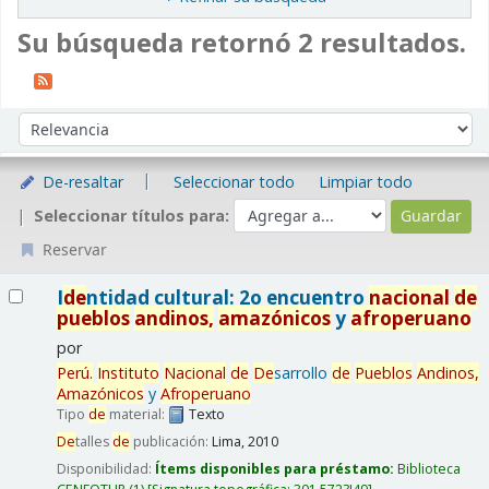
Su búsqueda retornó 2 resultados.
Ordenar
Ordenar por:
De-resaltar
Seleccionar todo
Limpiar todo
Seleccionar títulos para:
Reservar
Resultados
I
de
ntidad cultural: 2o encuentro
nacional
de
pueblos
and
inos,
amazónicos
y
afroperuano
por
Perú.
Instituto
Nacional
de
De
sarrollo
de
Pueblos
And
inos,
Amazónicos
y
Afroperuano
Tipo
de
material:
Texto
De
talles
de
publicación:
Lima,
2010
Disponibilidad:
Ítems disponibles para préstamo:
Biblioteca