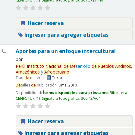
CENFOTUR
(1)
Signatura topográfica:
301.572?I49
.
Hacer reserva
Ingresar para agregar etiquetas
Aportes para un enfoque intercultural
por
Perú.
Instituto
Nacional
de
De
sarrollo
de
Pueblos
And
inos,
Amazónicos
y
Afroperuano
Tipo
de
material:
Texto
De
talles
de
publicación:
Lima,
2010
Disponibilidad:
Ítems disponibles para préstamo:
Biblioteca
CENFOTUR
(1)
Signatura topográfica:
306.43/A64
.
Hacer reserva
Ingresar para agregar etiquetas