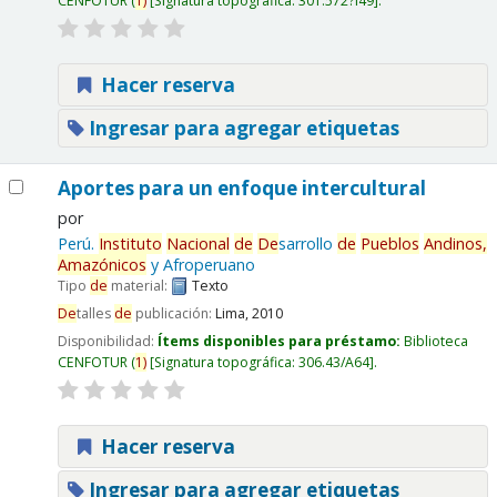
CENFOTUR
(
1)
Signatura topográfica:
301.572?I49
.
Hacer reserva
Ingresar para agregar etiquetas
Aportes para un enfoque intercultural
por
Perú.
Instituto
Nacional
de
De
sarrollo
de
Pueblos
And
inos,
Amazónicos
y Afroperuano
Tipo
de
material:
Texto
De
talles
de
publicación:
Lima,
2010
Disponibilidad:
Ítems disponibles para préstamo:
Biblioteca
CENFOTUR
(
1)
Signatura topográfica:
306.43/A64
.
Hacer reserva
Ingresar para agregar etiquetas