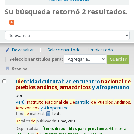
Su búsqueda retornó 2 resultados.
Ordenar
Ordenar por:
De-resaltar
Seleccionar todo
Limpiar todo
Seleccionar títulos para:
Reservar
Resultados
I
de
ntidad cultural: 2o encuentro
nacional
de
pueblos
and
inos,
amazónicos
y afroperuano
por
Perú.
Instituto
Nacional
de
De
sarrollo
de
Pueblos
And
inos,
Amazónicos
y Afroperuano
Tipo
de
material:
Texto
De
talles
de
publicación:
Lima,
2010
Disponibilidad:
Ítems disponibles para préstamo:
Biblioteca