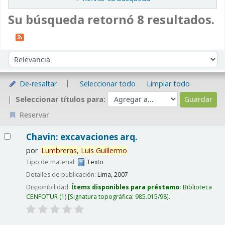
Su búsqueda retornó 8 resultados.
Ordenar
Ordenar por:
De-resaltar
Seleccionar todo
Limpiar todo
Seleccionar títulos para:
Reservar
Resultados
Chavin: excavaciones arq.
por
Lumbreras,
Luis
Guillermo
Tipo de material:
Texto
Detalles de publicación:
Lima,
2007
Disponibilidad:
Ítems disponibles para préstamo:
Biblioteca
CENFOTUR
(1)
Signatura topográfica:
985.015/98
.