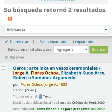
Su búsqueda retornó 2 resultados.
Ordenar
Ordenar por:
De-resaltar
Seleccionar todo
Limpiar todo
Seleccionar títulos para:
Reservar
Resultados
Qeros : arte inka en vasos ceremoniales /
Jorge
A.
Flores
Ochoa,
Elizabeth Kuon Arce,
Roberto Samanez Argumedo.
por
Flores
Ochoa,
Jorge
A.,
1935
-
Edición:
[2a ed.]
Tipo de material:
Texto
Detalles de publicación:
Lima : Banco de Crédito del Perú,
2000
Disponibilidad:
Ítems disponibles para préstamo:
Biblioteca