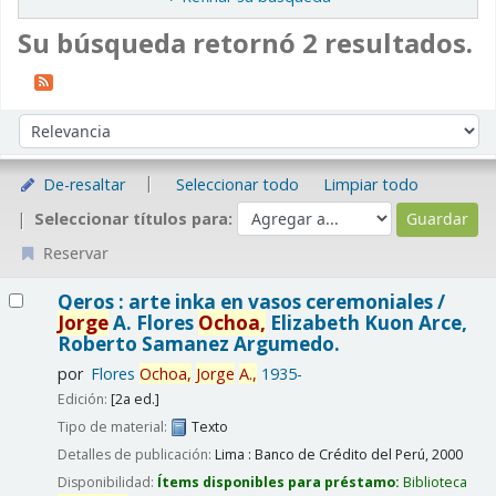
Su búsqueda retornó 2 resultados.
Ordenar
Ordenar por:
De-resaltar
Seleccionar todo
Limpiar todo
Seleccionar títulos para:
Reservar
Resultados
Qeros : arte inka en vasos ceremoniales /
Jorge
A. Flores
Ochoa,
Elizabeth Kuon Arce,
Roberto Samanez Argumedo.
por
Flores
Ochoa,
Jorge
A.,
1935-
Edición:
[2a ed.]
Tipo de material:
Texto
Detalles de publicación:
Lima : Banco de Crédito del Perú,
2000
Disponibilidad:
Ítems disponibles para préstamo:
Biblioteca