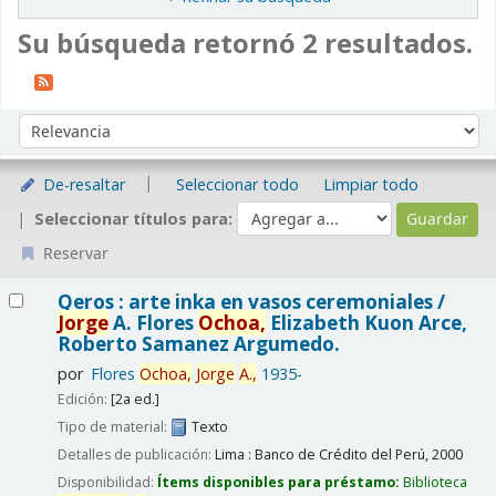
Su búsqueda retornó 2 resultados.
Ordenar
Ordenar por:
De-resaltar
Seleccionar todo
Limpiar todo
Seleccionar títulos para:
Reservar
Resultados
Qeros : arte inka en vasos ceremoniales /
Jorge
A. Flores
Ochoa,
Elizabeth Kuon Arce,
Roberto Samanez Argumedo.
por
Flores
Ochoa,
Jorge
A.,
1935-
Edición:
[2a ed.]
Tipo de material:
Texto
Detalles de publicación:
Lima : Banco de Crédito del Perú,
2000
Disponibilidad:
Ítems disponibles para préstamo:
Biblioteca