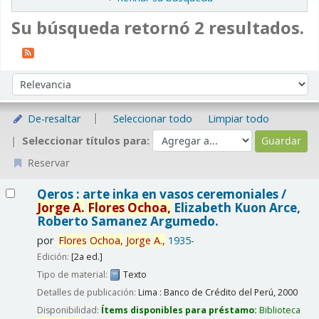
Su búsqueda retornó 2 resultados.
Ordenar
Ordenar por:
De-resaltar
Seleccionar todo
Limpiar todo
Seleccionar títulos para:
Reservar
Resultados
Qeros : arte inka en vasos ceremoniales /
Jorge
A.
Flores
Ochoa,
Elizabeth Kuon Arce,
Roberto Samanez Argumedo.
por
Flores
Ochoa,
Jorge
A.
,
1935-
Edición:
[2a ed.]
Tipo de material:
Texto
Detalles de publicación:
Lima : Banco de Crédito del Perú,
2000
Disponibilidad:
Ítems disponibles para préstamo:
Biblioteca