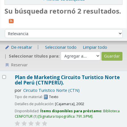
Su búsqueda retornó 2 resultados.
Ordenar
Ordenar por:
De-resaltar
Seleccionar todo
Limpiar todo
Seleccionar títulos para:
Reservar
Resultados
Plan de Marketing Circuito Turistico Norte
del Perú (CTNPERU).
por
Circuito Turistico Norte (CTN)
Tipo de material:
Texto
Detalles de publicación:
[Cajamarca],
2002
Disponibilidad:
Ítems disponibles para préstamo:
Biblioteca
CENFOTUR
(1)
Signatura topográfica:
791.3/PM
.