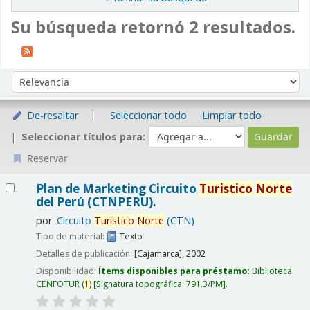
Su búsqueda retornó 2 resultados.
Ordenar
Ordenar por:
De-resaltar
Seleccionar todo
Limpiar todo
Seleccionar títulos para:
Reservar
Resultados
Plan de Marketing Circuito
Turistico
Norte
del Perú (CTNPERU).
por
Circuito
Turistico
Norte
(CTN)
Tipo de material:
Texto
Detalles de publicación:
[Cajamarca],
2002
Disponibilidad:
Ítems disponibles para préstamo:
Biblioteca
CENFOTUR
(
1)
Signatura topográfica:
791.3/PM
.