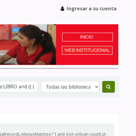
Ingresar a su cuenta
 (allrecords,AlwaysMatches='') and (not-onloan-count,st-