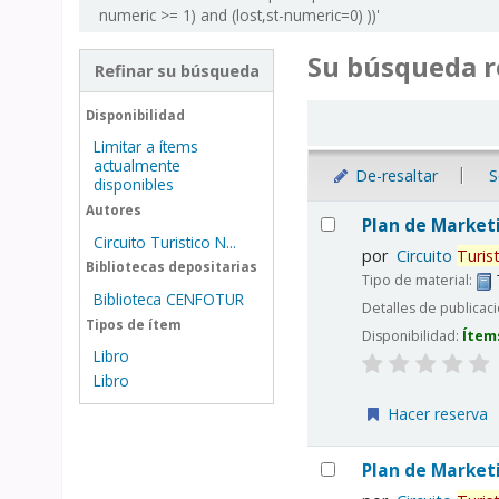
numeric >= 1) and (lost,st-numeric=0) ))'
Su búsqueda r
Refinar su búsqueda
Ordenar
Disponibilidad
Limitar a ítems
actualmente
De-resaltar
S
disponibles
Resultados
Autores
Plan de Market
Circuito Turistico N...
por
Circuito
Turis
Bibliotecas depositarias
Tipo de material:
Biblioteca CENFOTUR
Detalles de publicac
Tipos de ítem
Disponibilidad:
Ítem
Libro
Libro
Hacer reserva
Plan de Market