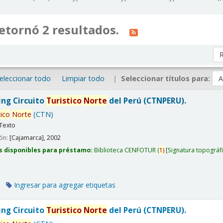
etornó 2 resultados.
Or
eleccionar todo
Limpiar todo
Seleccionar títulos para:
ing Circuito
Turistico
Norte
del Perú (CTNPERU).
tico
Norte
(CTN)
Texto
ión:
[Cajamarca],
2002
s disponibles para préstamo:
Biblioteca CENFOTUR
(
1)
Signatura topográf
Ingresar para agregar etiquetas
ing Circuito
Turistico
Norte
del Perú (CTNPERU).