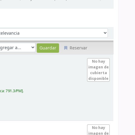
denar por:
Reservar
No hay
imagen de
cubierta
disponible
ica:
791.3/PM
.
No hay
imagen de