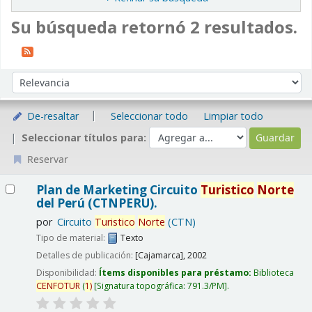
Su búsqueda retornó 2 resultados.
Ordenar
Ordenar por:
De-resaltar
Seleccionar todo
Limpiar todo
Seleccionar títulos para:
Reservar
Resultados
Plan de Marketing Circuito
Turistico
Norte
del Perú (CTNPERU).
por
Circuito
Turistico
Norte
(CTN)
Tipo de material:
Texto
Detalles de publicación:
[Cajamarca],
2002
Disponibilidad:
Ítems disponibles para préstamo:
Biblioteca
CENFOTUR
(
1)
Signatura topográfica:
791.3/PM
.