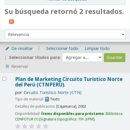
Su búsqueda retornó 2 resultados.
Ordenar
Ordenar por:
De-resaltar
Seleccionar todo
Limpiar todo
Seleccionar títulos para:
Reservar
Resultados
Plan de Marketing Circuito Turistico Norte
del Perú (CTNPERU).
por
Circuito Turistico Norte (CTN)
Tipo de material:
Texto
Detalles de publicación:
[Cajamarca],
2002
Disponibilidad:
Ítems disponibles para préstamo:
Biblioteca
CENFOTUR
(1)
Signatura topográfica:
791.3/PM
.