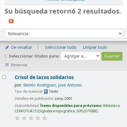
Su búsqueda retornó 2 resultados.
Ordenar
Ordenar por:
De-resaltar
Seleccionar todo
Limpiar todo
Seleccionar títulos para:
Reservar
Resultados
Crisol de lazos solidarios
por
Benito Rodriguez, Jose Antonio
Tipo de material:
Texto
Detalles de publicación:
Lima,
2001
Disponibilidad:
Ítems disponibles para préstamo:
Biblioteca
CENFOTUR
(1)
Signatura topográfica:
209.22/T68B
.