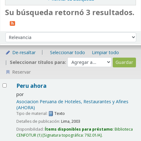
Su búsqueda retornó 3 resultados.
Ordenar
Ordenar por:
De-resaltar
Seleccionar todo
Limpiar todo
Seleccionar títulos para:
Reservar
Resultados
Peru ahora
por
Asociacion Peruana de Hoteles, Restaurantes y Afines
(AHORA)
Tipo de material:
Texto
Detalles de publicación:
Lima,
2003
Disponibilidad:
Ítems disponibles para préstamo:
Biblioteca
CENFOTUR
(1)
Signatura topográfica:
792.01/A
.