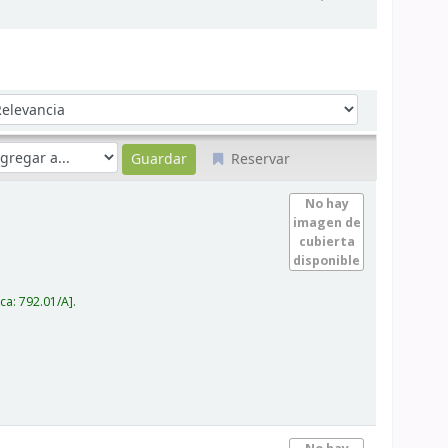
denar por:
Reservar
No hay
imagen de
cubierta
disponible
ica:
792.01/A
.