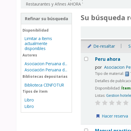
Restaurantes y Afines AHORA '
Su búsqueda r
Refinar su búsqueda
Ordenar
Disponibilidad
Limitar a ítems
actualmente
De-resaltar
S
disponibles
Resultados
Autores
Peru ahora
Asociacion Peruana d...
por
Asociacion Pe
Asociación Peruana d...
Tipo de material:
Bibliotecas depositarias
Detalles de publicac
Biblioteca CENFOTUR
Disponibilidad:
Ítem
Tipos de ítem
Listas:
Gestion hotel
Libro
Libro
Hacer reserva
Manual practic