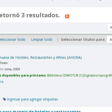
etornó 3 resultados.
Or
eleccionar todo
Limpiar todo
Seleccionar títulos para:
ruana de Hoteles, Restaurantes y Afines (AHORA)
Texto
ión:
Lima,
2003
s disponibles para préstamo:
Biblioteca CENFOTUR
(1)
Signatura topográf
era
.
Ingresar para agregar etiquetas
o para manejo de hoteles y restaurantes.