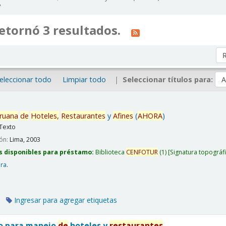
'
etornó 3 resultados.
Or
eleccionar todo
Limpiar todo
Seleccionar títulos para:
ruana
de
Hoteles,
Restaurantes
y
Afines
(
AHORA
)
Texto
ión:
Lima,
2003
s disponibles para préstamo:
Biblioteca
CENFOTUR
(1)
Signatura topográf
era
.
Ingresar para agregar etiquetas
co para manejo
de
hoteles y
restaurantes
.