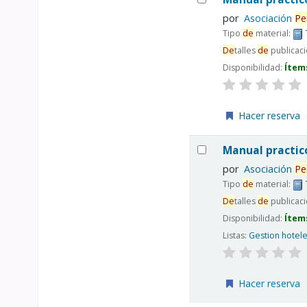
por
Asociación
Pe
Tipo
de
material:
De
talles
de
publicac
Disponibilidad:
Ítem
Hacer reserva
Manual practi
por
Asociación
Pe
Tipo
de
material:
De
talles
de
publicac
Disponibilidad:
Ítem
Listas:
Gestion hotel
Hacer reserva