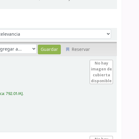
denar por:
Reservar
No hay
imagen de
cubierta
disponible
ica:
792.01/A
.