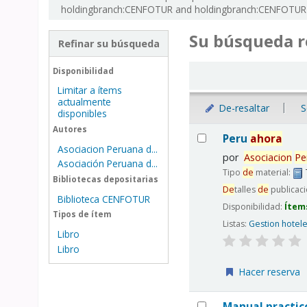
holdingbranch:CENFOTUR and holdingbranch:CENFOTUR
Su búsqueda r
Refinar su búsqueda
Ordenar
Disponibilidad
Limitar a ítems
actualmente
De-resaltar
S
disponibles
Resultados
Autores
Peru
ahora
Asociacion Peruana d...
por
Asociacion
Pe
Asociación Peruana d...
Tipo
de
material:
Bibliotecas depositarias
De
talles
de
publicac
Biblioteca CENFOTUR
Disponibilidad:
Ítem
Tipos de ítem
Listas:
Gestion hotel
Libro
Libro
Hacer reserva
Manual practi