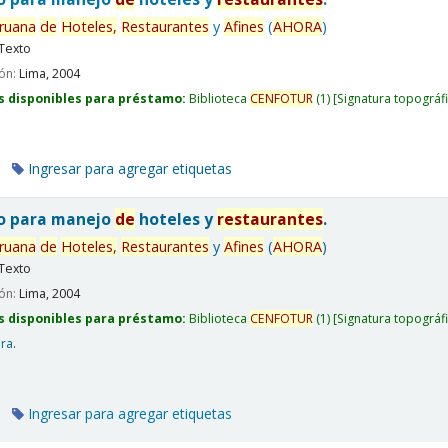
ruana
de
Hoteles,
Restaurantes
y
Afines
(
AHORA
)
Texto
ión:
Lima,
2004
s disponibles para préstamo:
Biblioteca
CENFOTUR
(1)
Signatura topográf
Ingresar para agregar etiquetas
co para manejo
de
hoteles y
restaurantes
.
ruana
de
Hoteles,
Restaurantes
y
Afines
(
AHORA
)
Texto
ión:
Lima,
2004
s disponibles para préstamo:
Biblioteca
CENFOTUR
(1)
Signatura topográf
era
.
Ingresar para agregar etiquetas