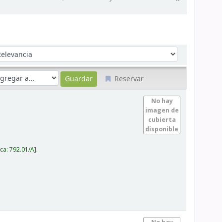
denar por:
Reservar
No hay
imagen de
cubierta
disponible
ica:
792.01/A
.