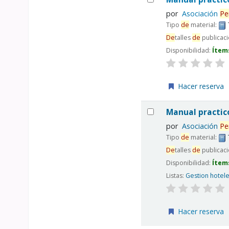
por
Asociación
Pe
Tipo
de
material:
De
talles
de
publicac
Disponibilidad:
Ítem
Hacer reserva
Manual practi
por
Asociación
Pe
Tipo
de
material:
De
talles
de
publicac
Disponibilidad:
Ítem
Listas:
Gestion hotel
Hacer reserva