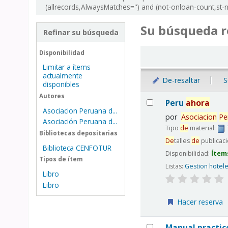
(allrecords,AlwaysMatches='') and (not-onloan-count,st-nu
Su búsqueda r
Refinar su búsqueda
Ordenar
Disponibilidad
Limitar a ítems
actualmente
De-resaltar
S
disponibles
Resultados
Autores
Peru
ahora
Asociacion Peruana d...
por
Asociacion
Pe
Asociación Peruana d...
Tipo
de
material:
Bibliotecas depositarias
De
talles
de
publicac
Biblioteca CENFOTUR
Disponibilidad:
Ítem
Tipos de ítem
Listas:
Gestion hotel
Libro
Libro
Hacer reserva
Manual practi