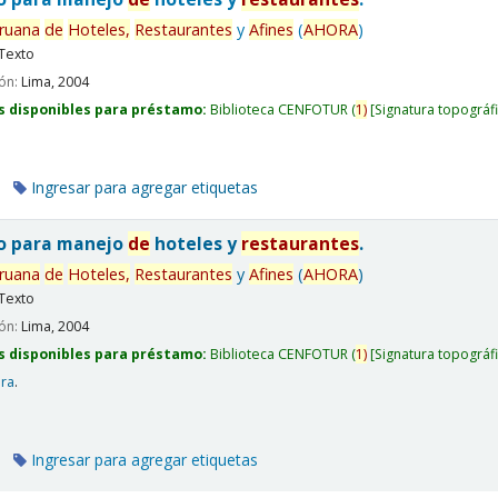
ruana
de
Hoteles,
Restaurantes
y
Afines
(
AHORA
)
Texto
ión:
Lima,
2004
s disponibles para préstamo:
Biblioteca CENFOTUR
(
1)
Signatura topográf
Ingresar para agregar etiquetas
co para manejo
de
hoteles y
restaurantes
.
ruana
de
Hoteles,
Restaurantes
y
Afines
(
AHORA
)
Texto
ión:
Lima,
2004
s disponibles para préstamo:
Biblioteca CENFOTUR
(
1)
Signatura topográf
era
.
Ingresar para agregar etiquetas