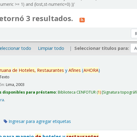
meric >= 1) and (lost,st-numeric=0) ))'
etornó 3 resultados.
Or
eleccionar todo
Limpiar todo
Seleccionar títulos para:
ruana
de
Hoteles,
Restaurantes
y
Afines
(
AHORA
)
Texto
ión:
Lima,
2003
s disponibles para préstamo:
Biblioteca CENFOTUR
(
1)
Signatura topográf
era
.
Ingresar para agregar etiquetas
co para manejo
de
hoteles y
restaurantes
.