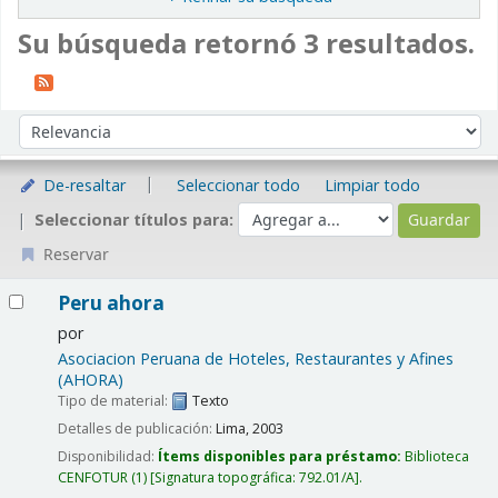
Su búsqueda retornó 3 resultados.
Ordenar
Ordenar por:
De-resaltar
Seleccionar todo
Limpiar todo
Seleccionar títulos para:
Reservar
Resultados
Peru ahora
por
Asociacion Peruana de Hoteles, Restaurantes y Afines
(AHORA)
Tipo de material:
Texto
Detalles de publicación:
Lima,
2003
Disponibilidad:
Ítems disponibles para préstamo:
Biblioteca
CENFOTUR
(1)
Signatura topográfica:
792.01/A
.