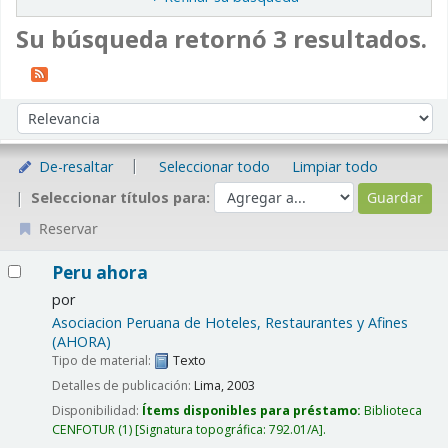
Su búsqueda retornó 3 resultados.
Ordenar
Ordenar por:
De-resaltar
Seleccionar todo
Limpiar todo
Seleccionar títulos para:
Reservar
Resultados
Peru ahora
por
Asociacion Peruana de Hoteles, Restaurantes y Afines
(AHORA)
Tipo de material:
Texto
Detalles de publicación:
Lima,
2003
Disponibilidad:
Ítems disponibles para préstamo:
Biblioteca
CENFOTUR
(1)
Signatura topográfica:
792.01/A
.