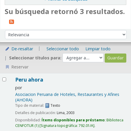
Su búsqueda retornó 3 resultados.
Ordenar
Ordenar por:
De-resaltar
Seleccionar todo
Limpiar todo
Seleccionar títulos para:
Reservar
Resultados
Peru ahora
por
Asociacion Peruana de Hoteles, Restaurantes y Afines
(AHORA)
Tipo de material:
Texto
Detalles de publicación:
Lima,
2003
Disponibilidad:
Ítems disponibles para préstamo:
Biblioteca
CENFOTUR
(1)
Signatura topográfica:
792.01/A
.