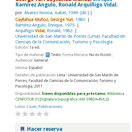
Ramírez Angulo, Ronald Arquíñigo Vidal.
por
Álvarez Novoa, Isabel
, 1949-
[dir.]
Cayllahua
Muñoz,
George
Yuri
, 1983-
Ramírez Angulo, Enrique
, 1975-
Arquíñigo
Vidal,
Ronald
, 1982-
Universidad de San Martín de Porres (Lima). Facultad de
Ciencias de la Comunicación, Turismo y Psicología
Edición:
1a ed.
Tipo de material:
Texto
; Forma literaria:
No es ficción
;
Audiencia:
General;
Idioma:
Español
Detalles de publicación:
Lima :
Universidad de San Martín de
Porres, Facultad de Ciencias de la Comunicación, Turismo y
Psicología,
2017
Disponibilidad:
Ítems disponibles para préstamo:
Biblioteca
CENFOTUR
(1)
Signatura topográfica:
641.5985/A45/t.2
.
Listas:
Cover
,
Publicaciones
.
Hacer reserva