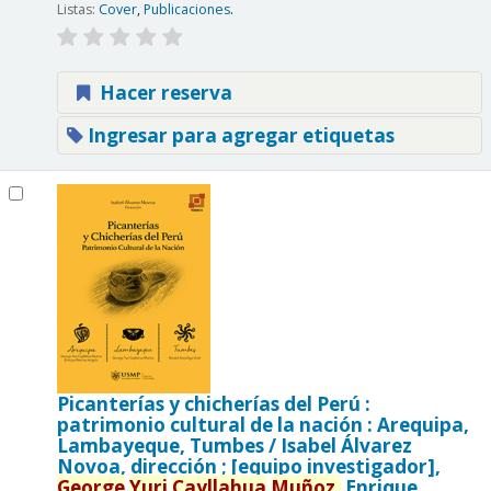
Listas:
Cover
,
Publicaciones
.
Hacer reserva
Ingresar para agregar etiquetas
Picanterías y chicherías del Perú :
patrimonio cultural de la nación : Arequipa,
Lambayeque, Tumbes /
Isabel Álvarez
Novoa, dirección ; [equipo investigador],
George
Yuri
Cayllahua
Muñoz,
Enrique