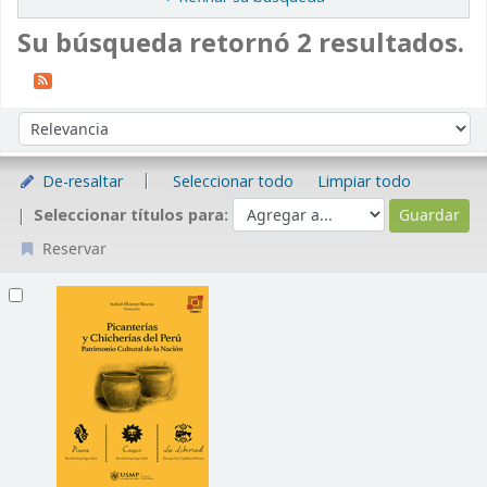
Su búsqueda retornó 2 resultados.
Ordenar
Ordenar por:
De-resaltar
Seleccionar todo
Limpiar todo
Seleccionar títulos para:
Reservar
Resultados