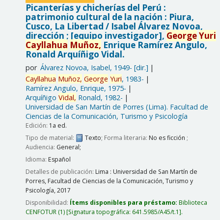
Picanterías y chicherías del Perú :
patrimonio cultural de la nación : Piura,
Cusco, La Libertad /
Isabel Álvarez Novoa,
dirección ; [equipo investigador],
George
Yuri
Cayllahua
Muñoz,
Enrique Ramírez Angulo,
Ronald Arquíñigo Vidal.
por
Álvarez Novoa, Isabel
, 1949-
[dir.]
Cayllahua
Muñoz,
George
Yuri
, 1983-
Ramírez Angulo, Enrique
, 1975-
Arquíñigo
Vidal,
Ronald
, 1982-
Universidad de San Martín de Porres (Lima). Facultad de
Ciencias de la Comunicación, Turismo y Psicología
Edición:
1a ed.
Tipo de material:
Texto
; Forma literaria:
No es ficción
;
Audiencia:
General;
Idioma:
Español
Detalles de publicación:
Lima :
Universidad de San Martín de
Porres, Facultad de Ciencias de la Comunicación, Turismo y
Psicología,
2017
Disponibilidad:
Ítems disponibles para préstamo:
Biblioteca
CENFOTUR
(1)
Signatura topográfica:
641.5985/A45/t.1
.