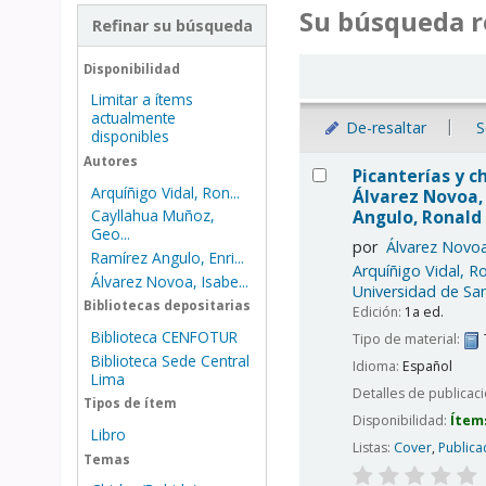
Su búsqueda r
Refinar su búsqueda
Ordenar
Disponibilidad
Limitar a ítems
actualmente
De-resaltar
S
disponibles
Resultados
Autores
Picanterías y ch
Arquíñigo Vidal, Ron...
Álvarez Novoa, 
Angulo, Ronald 
Cayllahua Muñoz,
Geo...
por
Álvarez Novoa
Ramírez Angulo, Enri...
Arquíñigo Vidal, R
Álvarez Novoa, Isabe...
Universidad de San
Bibliotecas depositarias
Edición:
1a ed.
Biblioteca CENFOTUR
Tipo de material:
Biblioteca Sede Central
Idioma:
Español
Lima
Detalles de publicac
Tipos de ítem
Disponibilidad:
Ítem
Libro
Listas:
Cover
,
Publica
Temas