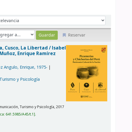
denar por:
Reservar
ra, Cusco, La Libertad /
Isabel
a Muñoz, Enrique Ramírez
z Angulo, Enrique
, 1975-
 Turismo y Psicología
unicación, Turismo y Psicología,
2017
ica:
641.5985/A45/t.1
.