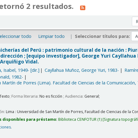
etornó 2 resultados.
Or
eleccionar todo
Limpiar todo
Seleccionar títulos para:
icherías del Perú : patrimonio cultural de la nación : Piu
dirección ; [equipo investigador], George Yuri Cayllahu
Arquíñigo Vidal.
, Isabel
, 1949-
[dir.]
Cayllahua Muñoz, George Yuri
, 1983-
Ramíre
onald
, 1982-
 Martín de Porres (Lima). Facultad de Ciencias de la Comunicación,
Texto
; Forma literaria:
No es ficción
; Audiencia:
General;
ión:
Lima :
Universidad de San Martín de Porres, Facultad de Ciencias de la Com
s disponibles para préstamo:
Biblioteca CENFOTUR
(1)
Signatura topográf
ciones
.