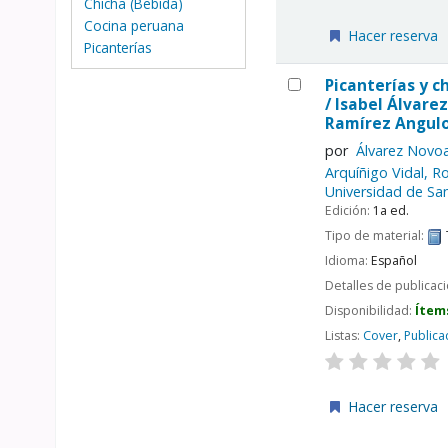
Chicha (Bebida)
Cocina peruana
Hacer reserva
Picanterías
Picanterías y c
/
Isabel Álvarez
Ramírez Angulo
por
Álvarez Novoa
Arquíñigo Vidal, R
Universidad de San
Edición:
1a ed.
Tipo de material:
Idioma:
Español
Detalles de publicac
Disponibilidad:
Ítem
Listas:
Cover
,
Publica
Hacer reserva