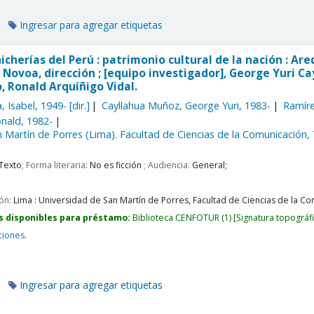
Ingresar para agregar etiquetas
hicherías del Perú : patrimonio cultural de la nación : 
 Novoa, dirección ; [equipo investigador], George Yuri C
, Ronald Arquíñigo Vidal.
, Isabel
, 1949-
[dir.]
Cayllahua Muñoz, George Yuri
, 1983-
Ramíre
onald
, 1982-
 Martín de Porres (Lima). Facultad de Ciencias de la Comunicación,
Texto
; Forma literaria:
No es ficción
; Audiencia:
General;
ión:
Lima :
Universidad de San Martín de Porres, Facultad de Ciencias de la Com
s disponibles para préstamo:
Biblioteca CENFOTUR
(1)
Signatura topográf
ciones
.
Ingresar para agregar etiquetas