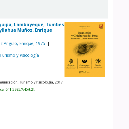
Arequipa, Lambayeque, Tumbes
ayllahua Muñoz, Enrique
z Angulo, Enrique
, 1975-
 Turismo y Psicología
unicación, Turismo y Psicología,
2017
ica:
641.5985/A45/t.2
.