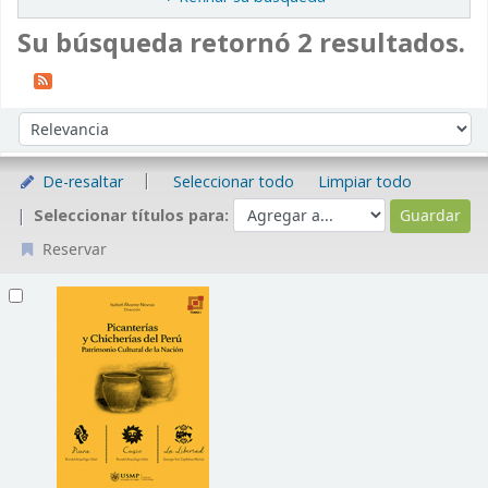
Su búsqueda retornó 2 resultados.
Ordenar
Ordenar por:
De-resaltar
Seleccionar todo
Limpiar todo
Seleccionar títulos para:
Reservar
Resultados