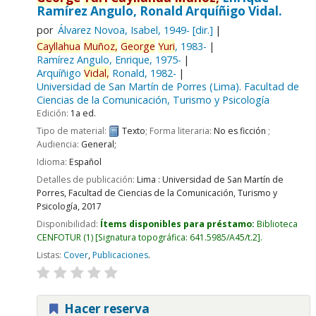
Ramírez Angulo, Ronald Arquíñigo Vidal.
por
Álvarez Novoa, Isabel
, 1949-
[dir.]
Cayllahua
Muñoz,
George
Yuri
, 1983-
Ramírez Angulo, Enrique
, 1975-
Arquíñigo
Vidal,
Ronald
, 1982-
Universidad de San Martín de Porres (Lima). Facultad de
Ciencias de la Comunicación, Turismo y Psicología
Edición:
1a ed.
Tipo de material:
Texto
; Forma literaria:
No es ficción
;
Audiencia:
General;
Idioma:
Español
Detalles de publicación:
Lima :
Universidad de San Martín de
Porres, Facultad de Ciencias de la Comunicación, Turismo y
Psicología,
2017
Disponibilidad:
Ítems disponibles para préstamo:
Biblioteca
CENFOTUR
(1)
Signatura topográfica:
641.5985/A45/t.2
.
Listas:
Cover
,
Publicaciones
.
Hacer reserva