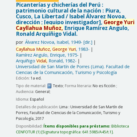
Picanterías y chicherías del Perú :
patrimonio cultural de la nación : Piura,
Cusco, La Libertad /
Isabel Álvarez Novoa,
dirección ; [equipo investigador],
George
Yuri
Cayllahua
Muñoz,
Enrique Ramírez Angulo,
Ronald Arquíñigo Vidal.
por
Álvarez Novoa, Isabel
, 1949-
[dir.]
Cayllahua
Muñoz,
George
Yuri
, 1983-
Ramírez Angulo, Enrique
, 1975-
Arquíñigo
Vidal,
Ronald
, 1982-
Universidad de San Martín de Porres (Lima). Facultad de
Ciencias de la Comunicación, Turismo y Psicología
Edición:
1a ed.
Tipo de material:
Texto
; Forma literaria:
No es ficción
;
Audiencia:
General;
Idioma:
Español
Detalles de publicación:
Lima :
Universidad de San Martín de
Porres, Facultad de Ciencias de la Comunicación, Turismo y
Psicología,
2017
Disponibilidad:
Ítems disponibles para préstamo:
Biblioteca
CENFOTUR
(1)
Signatura topográfica:
641.5985/A45/t.1
.