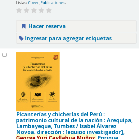
Listas:
Cover
,
Publicaciones
.
Hacer reserva
Ingresar para agregar etiquetas
Picanterías y chicherías del Perú :
patrimonio cultural de la nación : Arequipa,
Lambayeque, Tumbes /
Isabel Álvarez
Novoa, dirección ; [equipo investigador],
George
Yuri
Cayllahua
Muñoz,
Enrique