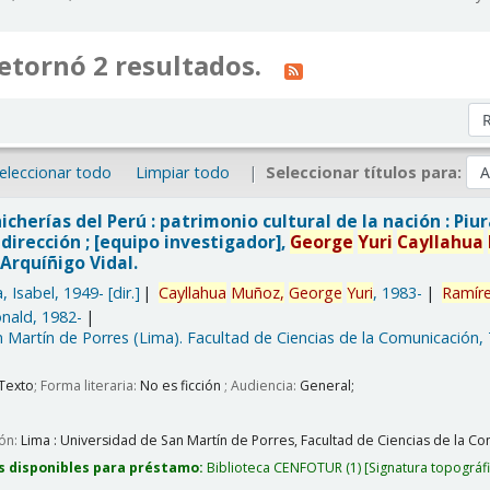
etornó 2 resultados.
Or
eleccionar todo
Limpiar todo
Seleccionar títulos para:
icherías del Perú : patrimonio cultural de la nación : Piu
dirección ; [equipo investigador],
George
Yuri
Cayllahua
Arquíñigo Vidal.
, Isabel
, 1949-
[dir.]
Cayllahua
Muñoz,
George
Yuri
, 1983-
Ramír
nald
, 1982-
 Martín de Porres (Lima). Facultad de Ciencias de la Comunicación,
Texto
; Forma literaria:
No es ficción
; Audiencia:
General;
ión:
Lima :
Universidad de San Martín de Porres, Facultad de Ciencias de la Com
s disponibles para préstamo:
Biblioteca CENFOTUR
(1)
Signatura topográf