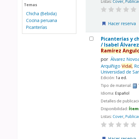
Listas:
Cover
,
Publica
Temas
Chicha (Bebida)
Cocina peruana
Hacer reserva
Picanterías
Picanterías y c
/
Isabel Álvarez
Ramírez
Angulo
por
Álvarez Novoa
Arquíñigo
Vidal,
Ro
Universidad de San
Edición:
1a ed.
Tipo de material:
Idioma:
Español
Detalles de publicac
Disponibilidad:
Ítem
Listas:
Cover
,
Publica
Hacer reserva