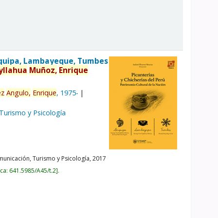
Arequipa, Lambayeque, Tumbes
yllahua
Muñoz,
Enrique
ez
Angulo,
Enrique
, 1975-
 Turismo y Psicología
unicación, Turismo y Psicología,
2017
ica:
641.5985/A45/t.2
.