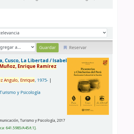
denar por:
Reservar
ra, Cusco, La Libertad /
Isabel
Muñoz,
Enrique
Ramírez
ez
Angulo,
Enrique
, 1975-
 Turismo y Psicología
unicación, Turismo y Psicología,
2017
ica:
641.5985/A45/t.1
.