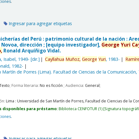
ciones
.
Ingresar para agregar etiquetas
hicherías del Perú : patrimonio cultural de la nación : 
 Novoa, dirección ; [equipo investigador],
George
Yuri
Ca
,
Ronald Arquíñigo Vidal.
, Isabel
, 1949-
[dir.]
Cayllahua
Muñoz,
George
Yuri
, 1983-
Ramír
nald
, 1982-
 Martín de Porres (Lima). Facultad de Ciencias de la Comunicación,
Texto
; Forma literaria:
No es ficción
; Audiencia:
General;
ión:
Lima :
Universidad de San Martín de Porres, Facultad de Ciencias de la Com
s disponibles para préstamo:
Biblioteca CENFOTUR
(1)
Signatura topográf
ciones
.
Ingresar para agregar etiquetas