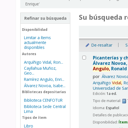
Enrique'
Su búsqueda r
Refinar su búsqueda
Ordenar
Disponibilidad
Limitar a ítems
actualmente
De-resaltar
S
disponibles
Resultados
Autores
Picanterías y ch
Arquíñigo Vidal, Ron...
Álvarez Novoa, 
Angulo,
Ronald 
Cayllahua Muñoz,
Geo...
por
Álvarez Novoa
Ramírez Angulo, Enri...
Arquíñigo
Vidal,
Ro
Álvarez Novoa, Isabe...
Universidad de San
Bibliotecas depositarias
Edición:
1a ed.
Biblioteca CENFOTUR
Tipo de material:
Biblioteca Sede Central
Idioma:
Español
Lima
Detalles de publicac
Tipos de ítem
Disponibilidad:
Ítem
Libro