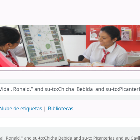
Turismo - CENFOTUR
Nube de etiquetas
Bibliotecas
dal, Ronald," and su-to:Chicha Bebida and su-to:Picanterías and au:Ca