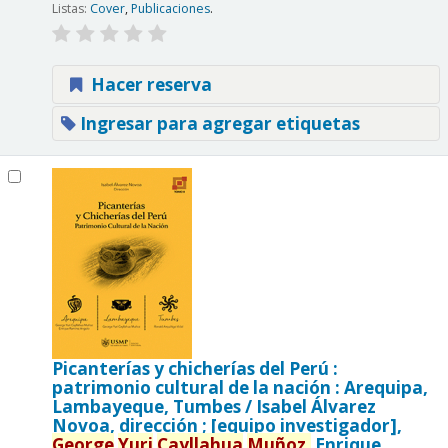
Listas:
Cover
,
Publicaciones
.
Hacer reserva
Ingresar para agregar etiquetas
Picanterías y chicherías del Perú :
patrimonio cultural de la nación : Arequipa,
Lambayeque, Tumbes /
Isabel Álvarez
Novoa, dirección ; [equipo investigador],
George
Yuri
Cayllahua
Muñoz,
Enrique