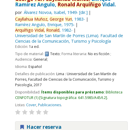
Ramírez Angulo,
Ronald
Arquíñigo
Vidal.
por
Álvarez Novoa, Isabel
, 1949-
[dir.]
Cayllahua
Muñoz,
George
Yuri
, 1983-
Ramírez Angulo, Enrique
, 1975-
Arquíñigo
Vidal,
Ronald
, 1982-
Universidad de San Martín de Porres (Lima). Facultad de
Ciencias de la Comunicación, Turismo y Psicología
Edición:
1a ed.
Tipo de material:
Texto
; Forma literaria:
No es ficción
;
Audiencia:
General;
Idioma:
Español
Detalles de publicación:
Lima :
Universidad de San Martín de
Porres, Facultad de Ciencias de la Comunicación, Turismo y
Psicología,
2017
Disponibilidad:
Ítems disponibles para préstamo:
Biblioteca
CENFOTUR
(1)
Signatura topográfica:
641.5985/A45/t.2
.
Listas:
Cover
,
Publicaciones
.
Hacer reserva