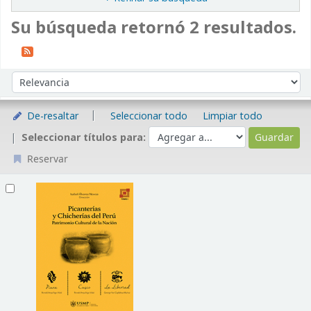
Su búsqueda retornó 2 resultados.
Ordenar
Ordenar por:
De-resaltar
Seleccionar todo
Limpiar todo
Seleccionar títulos para:
Reservar
Resultados