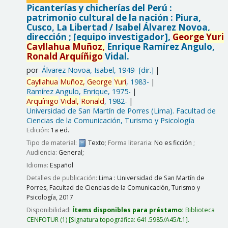
Picanterías y chicherías del Perú :
patrimonio cultural de la nación : Piura,
Cusco, La Libertad /
Isabel Álvarez Novoa,
dirección ; [equipo investigador],
George
Yuri
Cayllahua
Muñoz,
Enrique Ramírez Angulo,
Ronald
Arquíñigo
Vidal.
por
Álvarez Novoa, Isabel
, 1949-
[dir.]
Cayllahua
Muñoz,
George
Yuri
, 1983-
Ramírez Angulo, Enrique
, 1975-
Arquíñigo
Vidal,
Ronald
, 1982-
Universidad de San Martín de Porres (Lima). Facultad de
Ciencias de la Comunicación, Turismo y Psicología
Edición:
1a ed.
Tipo de material:
Texto
; Forma literaria:
No es ficción
;
Audiencia:
General;
Idioma:
Español
Detalles de publicación:
Lima :
Universidad de San Martín de
Porres, Facultad de Ciencias de la Comunicación, Turismo y
Psicología,
2017
Disponibilidad:
Ítems disponibles para préstamo:
Biblioteca
CENFOTUR
(1)
Signatura topográfica:
641.5985/A45/t.1
.